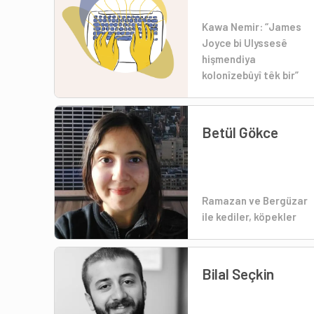
Kawa Nemir: “James
Joyce bi Ulyssesê
hişmendiya
kolonîzebûyî têk bir”
Betül Gökce
Ramazan ve Bergüzar
ile kediler, köpekler
Bilal Seçkin