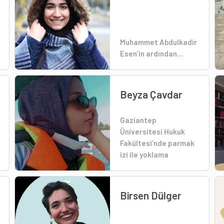
Muhammet Abdulkadir
Esen’in ardından…
Beyza Çavdar
Gaziantep
Üniversitesi Hukuk
Fakültesi’nde parmak
izi ile yoklama
Birsen Dülger