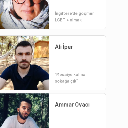
İngiltere’de göçmen
LGBTİ+ olmak
Ali İper
“Mesaiye kalma,
sokağa çık”
Ammar Ovacı