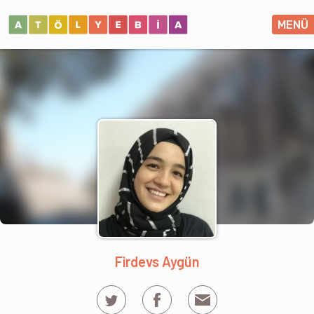
MENÜ
Firdevs Aygün