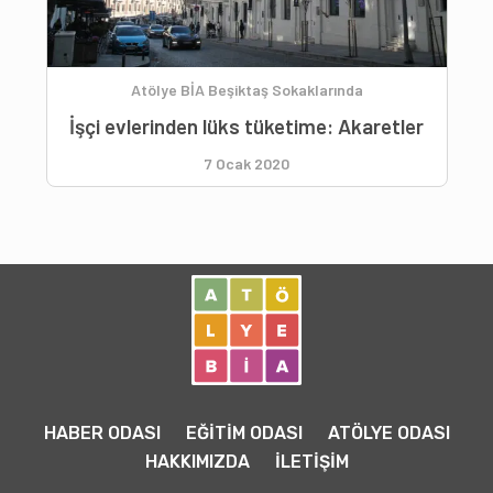
Atölye BİA Beşiktaş Sokaklarında
İşçi evlerinden lüks tüketime: Akaretler
7 Ocak 2020
HABER ODASI
EĞİTİM ODASI
ATÖLYE ODASI
HAKKIMIZDA
İLETİŞİM