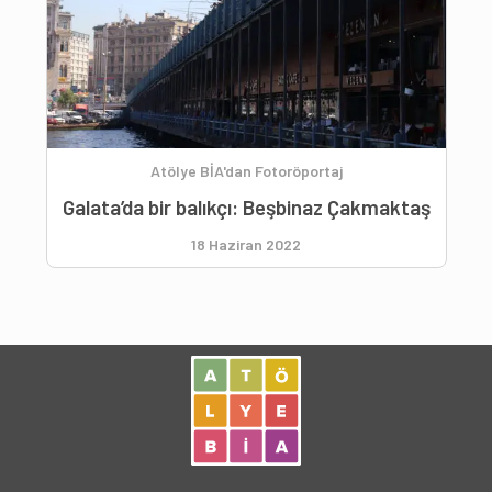
Atölye BİA'dan Fotoröportaj
Galata’da bir balıkçı: Beşbinaz Çakmaktaş
18 Haziran 2022