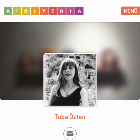
MENÜ
Tuba Özten