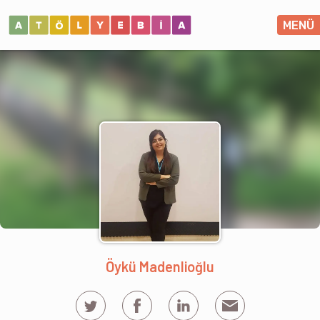
MENÜ
Öykü Madenlioğlu