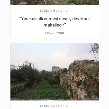
Yedikule Bostanları
“Yedikule direnmeyi sever, devrimci
mahalledir”
1 Kasım 2018
Yedikule Bostanları