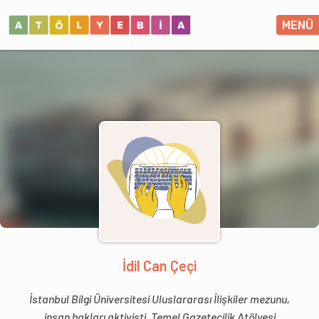
MENÜ
İdil Can Çeçi
İstanbul Bilgi Üniversitesi Uluslararası İlişkiler mezunu,
insan hakları aktivisti. Temel Gazetecilik Atölyesi