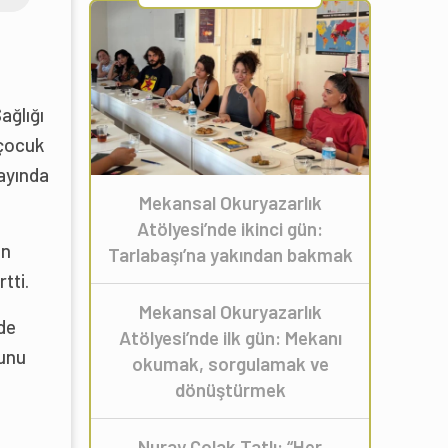
ağlığı
 çocuk
 ayında
Mekansal Okuryazarlık
Atölyesi’nde ikinci gün:
in
Tarlabaşı’na yakından bakmak
tti.
Mekansal Okuryazarlık
zde
Atölyesi’nde ilk gün: Mekanı
ğunu
okumak, sorgulamak ve
dönüştürmek
Nuray Çolak Tatlı: “Her