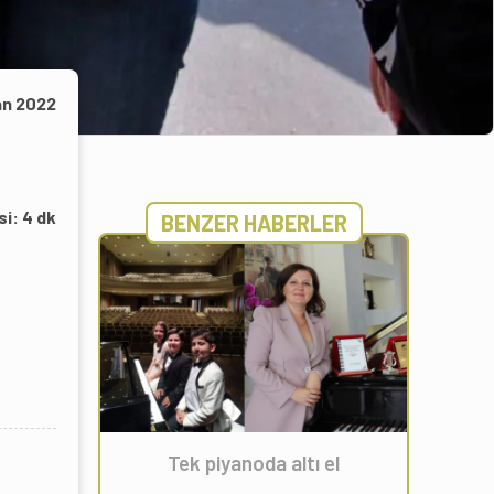
an 2022
si:
4
dk
BENZER HABERLER
Tek piyanoda altı el