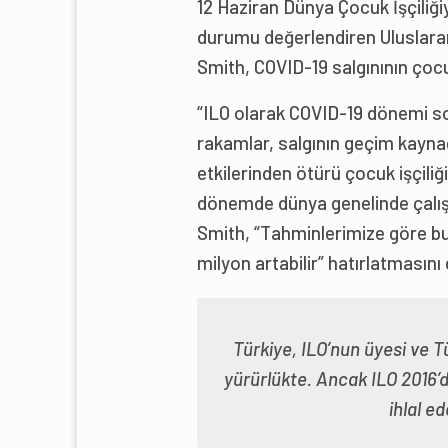
12 Haziran Dünya Çocuk İşçiliğ
durumu değerlendiren Uluslarara
Smith, COVID-19 salgınının çocuk 
“ILO olarak COVID-19 dönemi son
rakamlar, salgının geçim kayna
etkilerinden ötürü çocuk işçili
dönemde dünya genelinde çalış
Smith, “Tahminlerimize göre bu
milyon artabilir” hatırlatmasını 
Türkiye, ILO’nun üyesi ve T
yürürlükte. Ancak ILO 2016’d
ihlal e