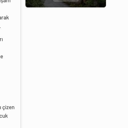
yaşam
arak
.
rı
se
ı çizen
ocuk