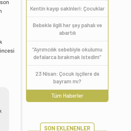
 son
Kentin kayıp sakinleri: Çocuklar
n
Bebekle ilgili her şey pahalı ve
abartılı
k
“Ayrımcılık sebebiyle okulumu
 öncesi
defalarca bırakmak istedim”
23 Nisan: Çocuk işçilere de
bayram mı?
Tüm Haberler
k
SON EKLENENLER