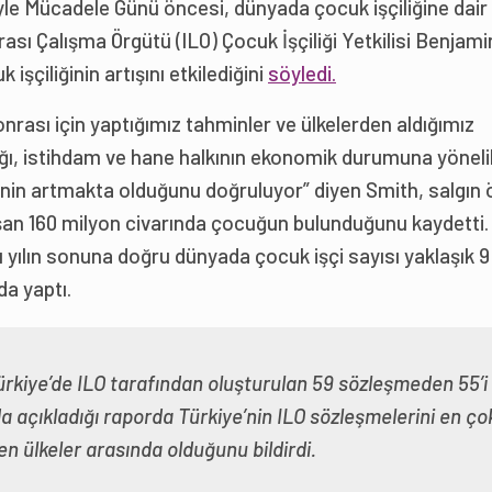
iyle Mücadele Günü öncesi, dünyada çocuk işçiliğine dair
sı Çalışma Örgütü (ILO) Çocuk İşçiliği Yetkilisi Benjami
işçiliğinin artışını etkilediğini
söyledi.
rası için yaptığımız tahminler ve ülkelerden aldığımız
ğı, istihdam ve hane halkının ekonomik durumuna yöneli
ğinin artmakta olduğunu doğruluyor” diyen Smith, salgın
an 160 milyon civarında çocuğun bulunduğunu kaydetti.
 yılın sonuna doğru dünyada çocuk işçi sayısı yaklaşık 9
da yaptı.
ürkiye’de ILO tarafından oluşturulan 59 sözleşmeden 55’i
a açıkladığı raporda Türkiye’nin ILO sözleşmelerini en ço
den ülkeler arasında olduğunu bildirdi.