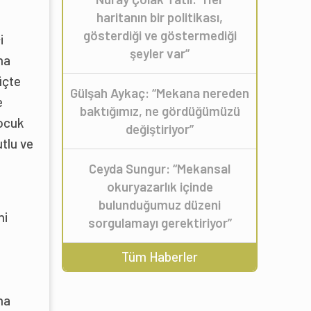
haritanın bir politikası,
gösterdiği ve göstermediği
i
şeyler var”
na
üçte
Gülşah Aykaç: “Mekana nereden
e
baktığımız, ne gördüğümüzü
Çocuk
değiştiriyor”
utlu ve
Ceyda Sungur: “Mekansal
okuryazarlık içinde
bulunduğumuz düzeni
ni
sorgulamayı gerektiriyor”
Tüm Haberler
na