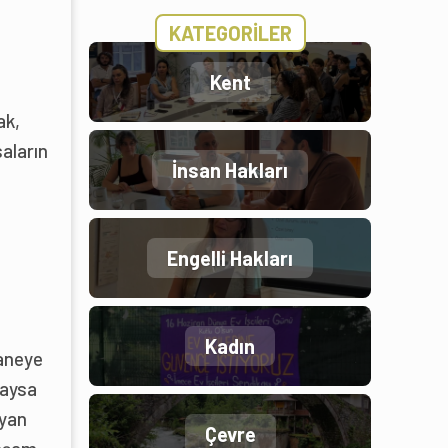
KATEGORİLER
,
Kent
ak,
aların
İnsan Hakları
Engelli Hakları
Kadın
haneye
daysa
ayan
Çevre