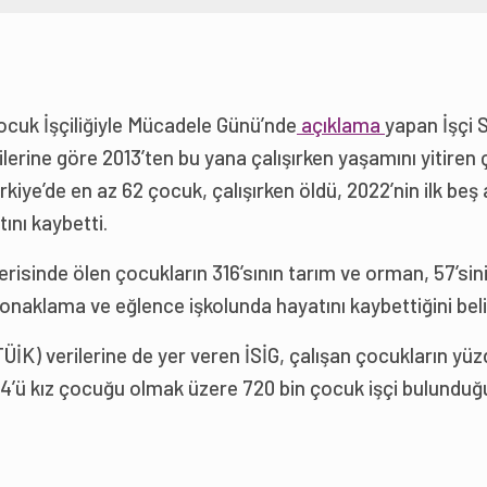
cuk İşçiliğiyle Mücadele Günü’nde
açıklama
yapan İşçi S
erilerine göre 2013’ten bu yana çalışırken yaşamını yitiren
ürkiye’de en az 62 çocuk, çalışırken öldü, 2022’nin ilk beş
tını kaybetti.
çerisinde ölen çocukların 316’sının tarım ve orman, 57’sin
 konaklama ve eğlence işkolunda hayatını kaybettiğini belir
ÜİK) verilerine de yer veren İSİG, çalışan çocukların yü
,4’ü kız çocuğu olmak üzere 720 bin çocuk işçi bulundu