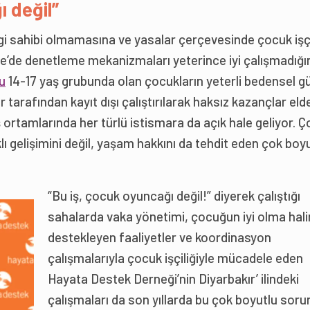
ı değil”
lgi sahibi olmamasına ve yasalar çerçevesinde çocuk işç
ye’de denetleme mekanizmaları yeterince iyi çalışmadığı
u
14-17 yaş grubunda olan çocukların yeterli bedensel g
r tarafından kayıt dışı çalıştırılarak haksız kazançlar eld
ş ortamlarında her türlü istismara da açık hale geliyor. 
klı gelişimini değil, yaşam hakkını da tehdit eden çok boy
“Bu iş, çocuk oyuncağı değil!” diyerek çalıştığı
sahalarda vaka yönetimi, çocuğun iyi olma hali
destekleyen faaliyetler ve koordinasyon
çalışmalarıyla çocuk işçiliğiyle mücadele eden
Hayata Destek Derneği’nin Diyarbakır’ ilindeki
çalışmaları da son yıllarda bu çok boyutlu soru