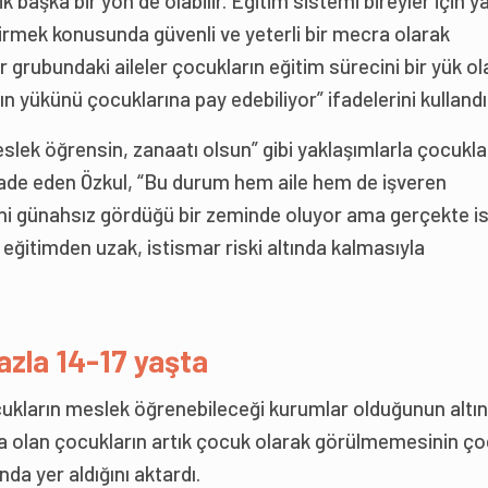
 başka bir yön de olabilir. Eğitim sistemi bireyler için 
etirmek konusunda güvenli ve yeterli bir mecra olarak
r grubundaki aileler çocukların eğitim sürecini bir yük ol
nın yükünü çocuklarına pay edebiliyor” ifadelerini kullandı
“meslek öğrensin, zanaatı olsun” gibi yaklaşımlarla çocukla
ifade eden Özkul, “Bu durum hem aile hem de işveren
ni günahsız gördüğü bir zeminde oluyor ama gerçekte i
 eğitimden uzak, istismar riski altında kalmasıyla
zla 14-17 yaşta
ukların meslek öğrenebileceği kurumlar olduğunun altın
a olan çocukların artık çocuk olarak görülmemesinin ç
ında yer aldığını aktardı.