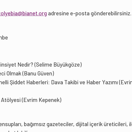
tolyebia@bianet.org
adresine e-posta gönderebilirsiniz.
embe
insiyet Nedir? (Selime Büyükgöze)
ci Olmak (Banu Güven)
elli Şiddet Haberleri: Dava Takibi ve Haber Yazımı (Evr
Atölyesi (Evrim Kepenek)
nsupları, bağımsız gazeteciler, dijital içerik üreticileri, i