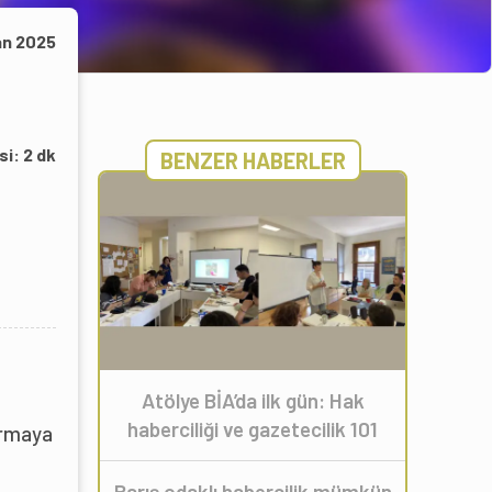
an 2025
si:
2
dk
BENZER HABERLER
Atölye BİA’da ilk gün: Hak
haberciliği ve gazetecilik 101
urmaya
Barış odaklı habercilik mümkün