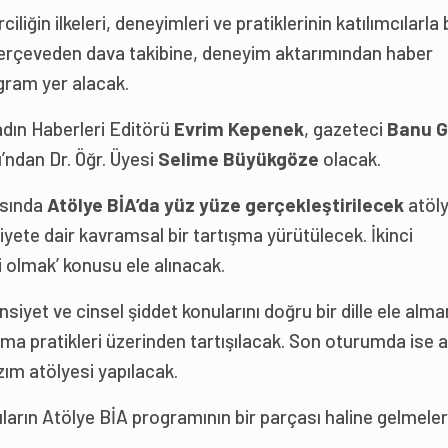
liğin ilkeleri, deneyimleri ve pratiklerinin katılımcılarla b
 çerçeveden dava takibine, deneyim aktarımından haber
gram yer alacak.
adın Haberleri Editörü
Evrim Kepenek
, gazeteci
Banu 
ı’ndan Dr. Öğr. Üyesi
Selime Büyükgöze
olacak.
asında
Atölye BİA’da yüz yüze gerçekleştirilecek
atöly
yete dair kavramsal bir tartışma yürütülecek. İkinci
 olmak’ konusu ele alınacak.
yet ve cinsel şiddet konularını doğru bir dille ele alma
azma pratikleri üzerinden tartışılacak. Son oturumda ise 
zım atölyesi yapılacak.
arın Atölye BİA programının bir parçası haline gelmeler