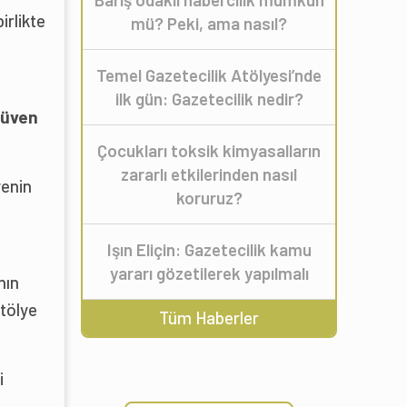
irlikte
mü? Peki, ama nasıl?
Temel Gazetecilik Atölyesi’nde
ilk gün: Gazetecilik nedir?
Güven
Çocukları toksik kimyasalların
zararlı etkilerinden nasıl
enin
koruruz?
Işın Eliçin: Gazetecilik kamu
yararı gözetilerek yapılmalı
nın
atölye
Tüm Haberler
i