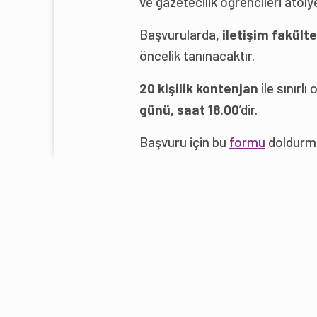
ve gazetecilik öğrencileri atölye
Başvurularda
, iletişim fakült
öncelik tanınacaktır.
20 kişilik kontenjan
ile sınırlı
günü, saat 18.00
’dir.
Başvuru için bu
formu
doldurma