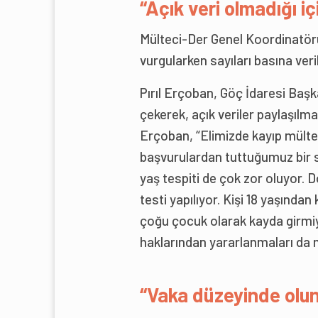
“Açık veri olmadığı iç
Mülteci-Der Genel Koordinatö
vurgularken sayıları basına ver
Pırıl Erçoban, Göç İdaresi Başk
çekerek, açık veriler paylaşılma
Erçoban, “Elimizde kayıp mültec
başvurulardan tuttuğumuz bir sa
yaş tespiti de çok zor oluyor.
testi yapılıyor. Kişi 18 yaşınd
çoğu çocuk olarak kayda girmiyo
haklarından yararlanmaları da
“Vaka düzeyinde olunc