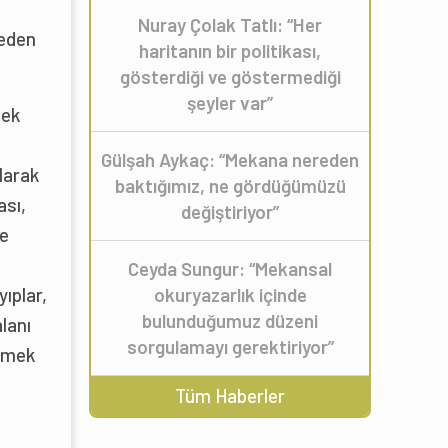
Nuray Çolak Tatlı: “Her
 eden
haritanın bir politikası,
gösterdiği ve göstermediği
şeyler var”
sek
Gülşah Aykaç: “Mekana nereden
larak
baktığımız, ne gördüğümüzü
ası,
değiştiriyor”
le
Ceyda Sungur: “Mekansal
ıplar,
okuryazarlık içinde
bulunduğumuz düzeni
alanı
sorgulamayı gerektiriyor”
izmek
Tüm Haberler