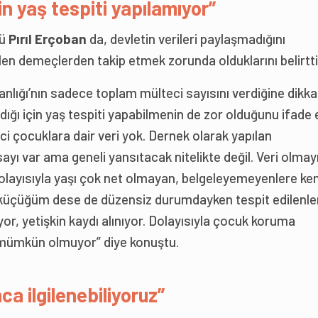
in yaş tespiti yapılamıyor”
rü
Pırıl Erçoban
da, devletin verileri paylaşmadığını
ilen demeçlerden takip etmek zorunda olduklarını belirtti
anlığı’nın sadece toplam mülteci sayısını verdiğine dikka
dığı için yaş tespiti yapabilmenin de zor olduğunu ifade e
i çocuklara dair veri yok. Dernek olarak yapılan
yı var ama geneli yansıtacak nitelikte değil. Veri olmay
 Dolayısıyla yaşı çok net olmayan, belgeleyemeyenlere ke
an küçüğüm dese de düzensiz durumdayken tespit edilenle
r, yetişkin kaydı alınıyor. Dolayısıyla çocuk koruma
 mümkün olmuyor” diye konuştu.
a ilgilenebiliyoruz”