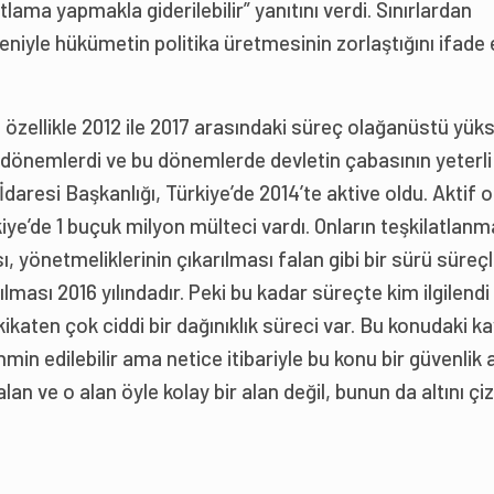
ama yapmakla giderilebilir” yanıtını verdi. Sınırlardan
niyle hükümetin politika üretmesinin zorlaştığını ifade
ğı özellikle 2012 ile 2017 arasındaki süreç olağanüstü yük
u dönemlerdi ve bu dönemlerde devletin çabasının yeterli
aresi Başkanlığı, Türkiye’de 2014’te aktive oldu. Aktif o
iye’de 1 buçuk milyon mülteci vardı. Onların teşkilatlanm
sı, yönetmeliklerinin çıkarılması falan gibi bir sürü süreç
ılması 2016 yılındadır. Peki bu kadar süreçte kim ilgilendi
katen çok ciddi bir dağınıklık süreci var. Bu konudaki kay
min edilebilir ama netice itibariyle bu konu bir güvenlik 
lan ve o alan öyle kolay bir alan değil, bunun da altını ç