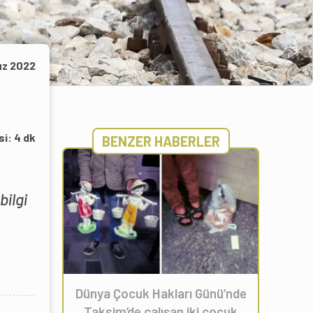
z 2022
si:
4
dk
BENZER HABERLER
bilgi
Dünya Çocuk Hakları Günü’nde
Taksim’de çalışan iki çocuk