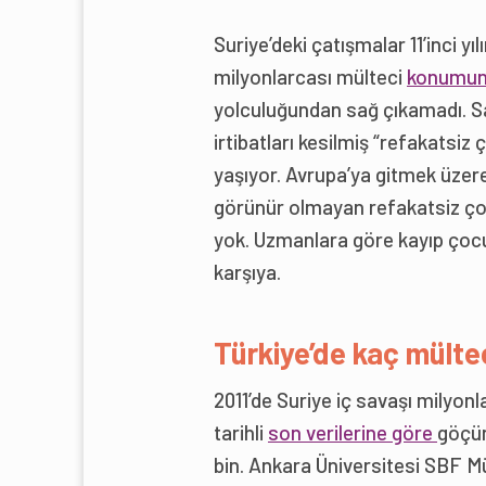
Suriye’deki çatışmalar 11’inci yı
milyonlarcası mülteci
konumun
yolculuğundan sağ çıkamadı. Sava
irtibatları kesilmiş “refakatsiz 
yaşıyor. Avrupa’ya gitmek üzere 
görünür olmayan refakatsiz çocu
yok. Uzmanlara göre kayıp çocuk
karşıya.
Türkiye’de kaç mültec
2011’de Suriye iç savaşı milyonl
tarihli
son verilerine göre
göçün
bin. Ankara Üniversitesi SBF M