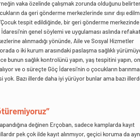
derneğin vaka özelinde çalışmak zorunda olduğunu belirte
cukların da geri gönderme merkezlerinde sınır dışı edilm
Çocuk tespit edildiğinde, bir geri gönderme merkezinde 
öç İdaresi’nin genel söylemi ve uygulaması aslında refaka
zlerine alınmadığı yönünde, Aile ve Sosyal Hizmetler
 orada o iki kurum arasındaki paslaşma sağlıklı yürümüyo
nce bunun sağlık kontrolünü yapın, yaş tespitini yapın, o
 alıyor ve o süreçte Göç İdaresi’nin o çocukların barınma
si yok. Bazı illerde daha iyi yürüyor bunlar ama bazı iller
ötüremiyoruz”
 kapandığına değinen Erçoban, sadece kamplarda kayıt
Yıllardır pek çok ilde kayıt alınmıyor, geçici koruma da ayn