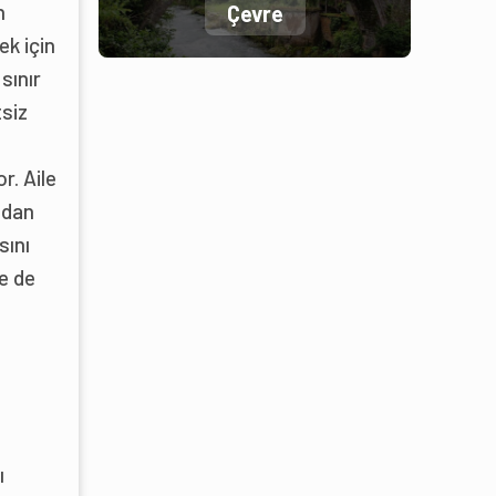
n
Çevre
ek için
sınır
tsiz
r. Aile
ndan
sını
de de
ı