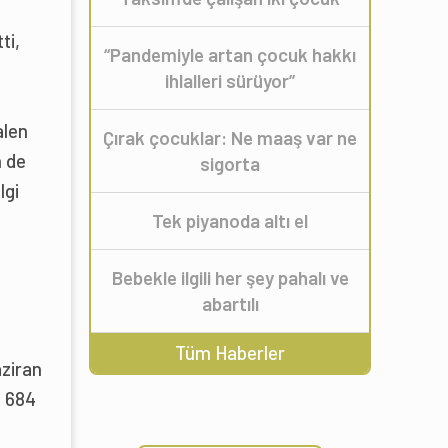
ti,
“Pandemiyle artan çocuk hakkı
ihlalleri sürüyor”
alen
Çırak çocuklar: Ne maaş var ne
n de
sigorta
lgi
Tek piyanoda altı el
Bebekle ilgili her şey pahalı ve
abartılı
Tüm Haberler
aziran
n 684