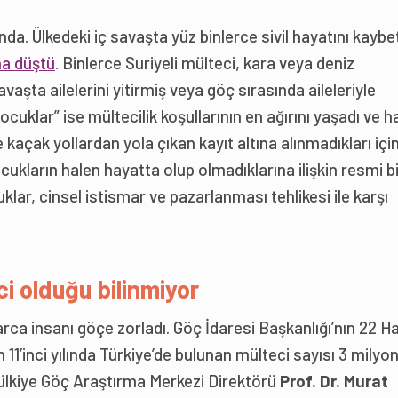
lında. Ülkedeki iç savaşta yüz binlerce sivil hayatını kaybet
a düştü
. Binlerce Suriyeli mülteci, kara veya deniz
şta ailelerini yitirmiş veya göç sırasında aileleriyle
çocuklar” ise mültecilik koşullarının en ağırını yaşadı ve h
kaçak yollardan yola çıkan kayıt altına alınmadıkları içi
kların halen hayatta olup olmadıklarına ilişkin resmi bi
lar, cinsel istismar ve pazarlanması tehlikesi ile karşı
i olduğu bilinmiyor
arca insanı göçe zorladı. Göç İdaresi Başkanlığı’nın 22 H
 11’inci yılında Türkiye’de bulunan mülteci sayısı 3 milyo
ülkiye Göç Araştırma Merkezi Direktörü
Prof. Dr. Murat