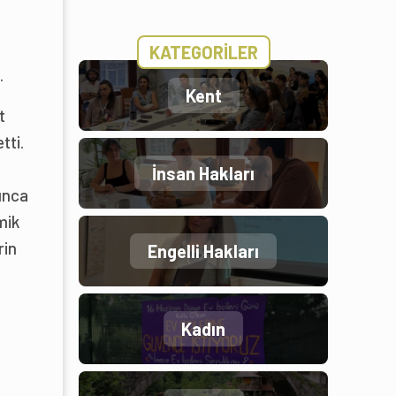
KATEGORİLER
.
Kent
t
tti.
İnsan Hakları
ınca
mik
rin
Engelli Hakları
Kadın