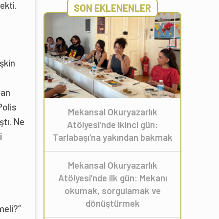
ekti.
SON EKLENENLER
şkin
lan
Polis
Mekansal Okuryazarlık
ştı. Ne
Atölyesi’nde ikinci gün:
i
Tarlabaşı’na yakından bakmak
Mekansal Okuryazarlık
Atölyesi’nde ilk gün: Mekanı
okumak, sorgulamak ve
dönüştürmek
meli?”