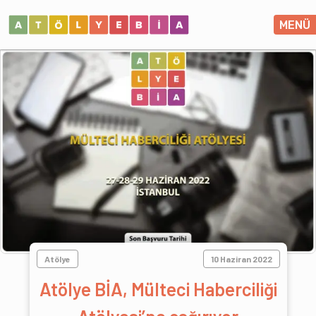
MENÜ
Atölye
10 Haziran 2022
Atölye BİA, Mülteci Haberciliği