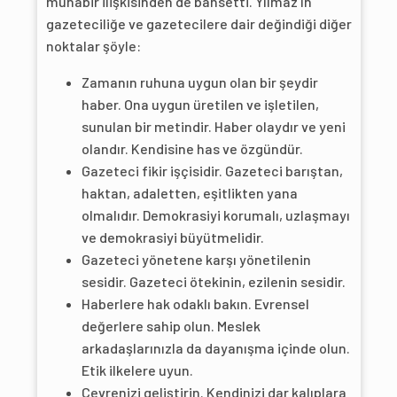
muhabir ilişkisinden de bahsetti. Yılmaz’ın
gazeteciliğe ve gazetecilere dair değindiği diğer
noktalar şöyle:
Zamanın ruhuna uygun olan bir şeydir
haber. Ona uygun üretilen ve işletilen,
sunulan bir metindir. Haber olaydır ve yeni
olandır. Kendisine has ve özgündür.
Gazeteci fikir işçisidir. Gazeteci barıştan,
haktan, adaletten, eşitlikten yana
olmalıdır. Demokrasiyi korumalı, uzlaşmayı
ve demokrasiyi büyütmelidir.
Gazeteci yönetene karşı yönetilenin
sesidir. Gazeteci ötekinin, ezilenin sesidir.
Haberlere hak odaklı bakın. Evrensel
değerlere sahip olun. Meslek
arkadaşlarınızla da dayanışma içinde olun.
Etik ilkelere uyun.
Çevrenizi geliştirin. Kendinizi dar kalıplara