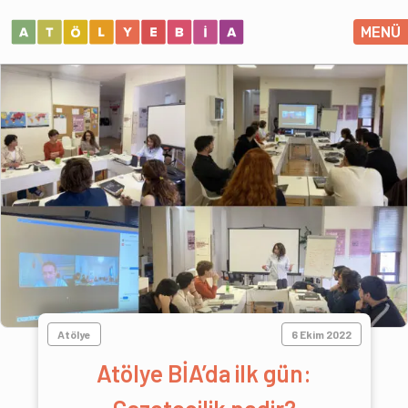
MENÜ
Atölye
6 Ekim 2022
Atölye BİA’da ilk gün: