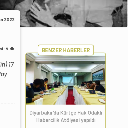
an 2022
si:
4
dk
BENZER HABERLER
ün) 17
lay
Diyarbakır’da Kürtçe Hak Odaklı
Habercilik Atölyesi yapıldı