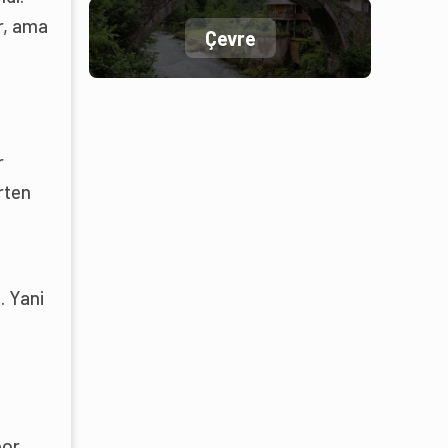
r, ama
Çevre
r
rten
u
. Yani
or.