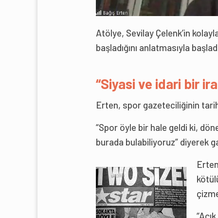
Atölye, Sevilay Çelenk’in kolayl
başladığını anlatmasıyla başladı
“Siyasi ve idari bir i
Erten, spor gazeteciliğinin tari
“Spor öyle bir hale geldi ki, d
burada bulabiliyoruz” diyerek ga
Erten
kötül
çizme
“Açık