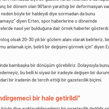
nç bir dönem olan 90’ların yarattığı bir deformasyan va
r neden böyle bir haldeydi diye sormadan da bunu
amayız” diyen Erten, spor haberlerine o dönemde
elerde nasıl yer bulduğuna dair örnek haberler gösterdi.
olog olsak 20-30 yılı bir gözlem alanı olarak belirleriz, bi
mu anlamak için, belirli bir değişimi görmek için” diyen E
inde bambaşka bir dönüşüm görebiliriz. Dolayısıyla bun
edemeyiz, bu belli ki siyasi bir iradeyle değişen bir durum
ari bir iradenin de tercih ettiği bir gazetecilik biçimi.
ndirgemeci bir hale getirildi”
böyle diye açıklayabileceğimiz bir gazetecilik değildir sp