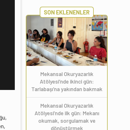
SON EKLENENLER
Mekansal Okuryazarlık
Atölyesi’nde ikinci gün:
Tarlabaşı’na yakından bakmak
Mekansal Okuryazarlık
Atölyesi’nde ilk gün: Mekanı
ğu,
okumak, sorgulamak ve
en,
dönüştürmek