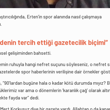
aştırıcılığında, Erten’in spor alanında nasıl çalışmaya
.
radenin tercih ettiği gazetecilik biçimi”
hsel gelişiminden bahsetti.
önemin ruhuyla hangi nefret suçunu söyleseniz, o nefret
zetelerde spor haberlerinin verilişine dair örnekler göst
, “90’lardan bugüne hala o kadar kötü durumda mıyız? 
üklerimiz var ama o dönemlerin ‘karanlık çağ’ olarak altın
kte fayda var” dedi.
 Mert Korkusuz diye bir gazete vardı, Allahtan o da kapa