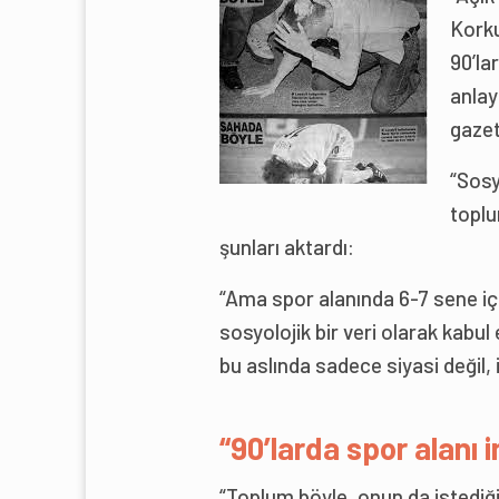
Korku
90’la
anlay
gazet
“Sosy
toplu
şunları aktardı:
“Ama spor alanında 6-7 sene iç
sosyolojik bir veri olarak kabul 
bu aslında sadece siyasi değil, id
“90’larda spor alanı i
“Toplum böyle, onun da istediği 