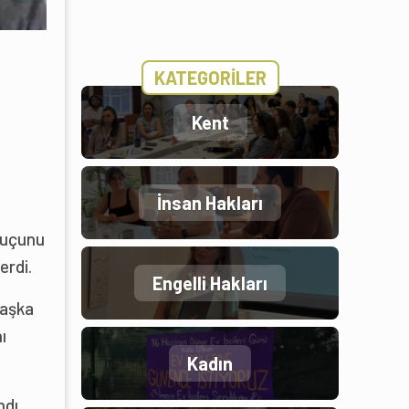
KATEGORİLER
Kent
İnsan Hakları
 suçunu
erdi.
Engelli Hakları
Başka
ı
Kadın
ndı.