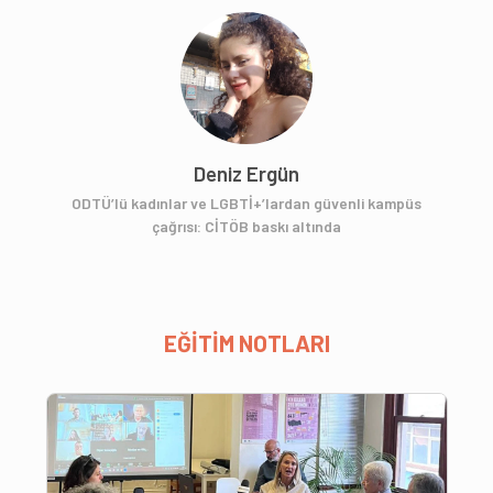
Deniz Ergün
ODTÜ’lü kadınlar ve LGBTİ+’lardan güvenli kampüs
çağrısı: CİTÖB baskı altında
EĞİTİM NOTLARI