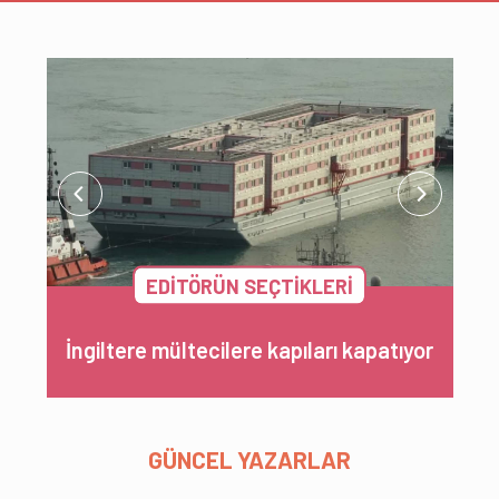
Önceki Haber
Sonraki Hab
EDİTÖRÜN SEÇTİKLERİ
İngiltere mültecilere kapıları kapatıyor
GÜNCEL YAZARLAR