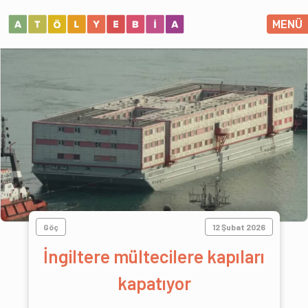
MENÜ
Göç
12 Şubat 2026
İngiltere mültecilere kapıları
kapatıyor