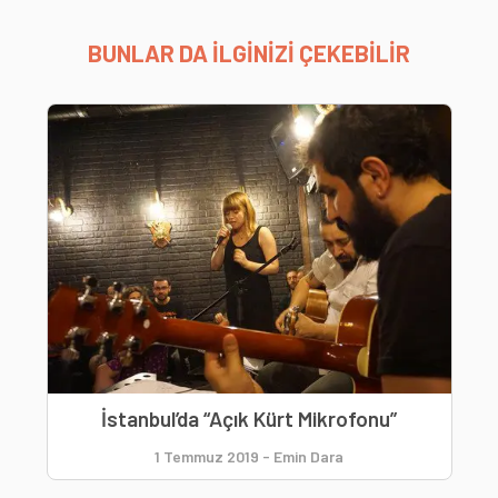
BUNLAR DA İLGİNİZİ ÇEKEBİLİR
İstanbul’da “Açık Kürt Mikrofonu”
1 Temmuz 2019
-
Emin Dara