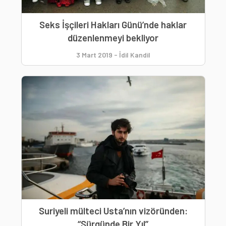
Seks İşçileri Hakları Günü’nde haklar
düzenlenmeyi bekliyor
3 Mart 2019
-
İdil Kandil
Suriyeli mülteci Usta’nın vizöründen:
“Sürgünde Bir Yıl”