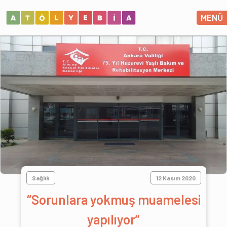
MENÜ
Sağlık
12 Kasım 2020
“Sorunlara yokmuş muamelesi
yapılıyor”