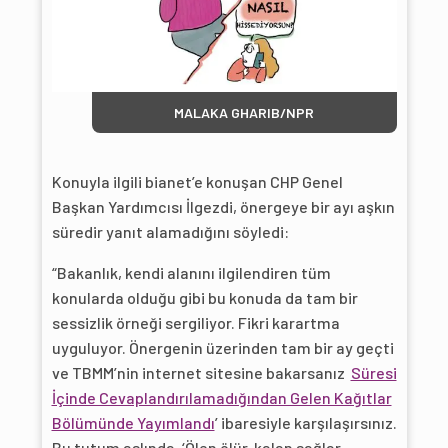
MALAKA GHARIB/NPR
Konuyla ilgili bianet’e konuşan CHP Genel
Başkan Yardımcısı İlgezdi, önergeye bir ayı aşkın
süredir yanıt alamadığını söyledi:
“Bakanlık, kendi alanını ilgilendiren tüm
konularda olduğu gibi bu konuda da tam bir
sessizlik örneği sergiliyor. Fikri karartma
uyguluyor. Önergenin üzerinden tam bir ay geçti
ve TBMM’nin internet sitesine bakarsanız
Süresi
İçinde Cevaplandırılamadığından Gelen Kağıtlar
Bölümünde Yayımlandı
’ ibaresiyle karşılaşırsınız.
Bu tutum aslında, ‘Ölen ölür, kalan sağlar