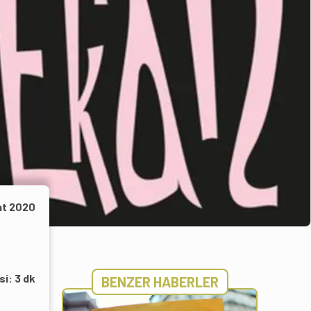
at 2020
si:
3
dk
BENZER HABERLER