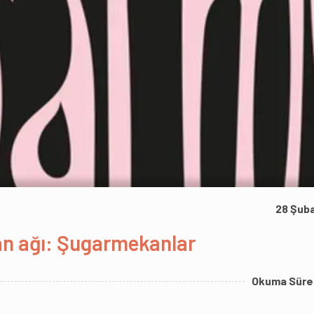
28 Şub
kân ağı: Şugarmekanlar
Okuma Süre