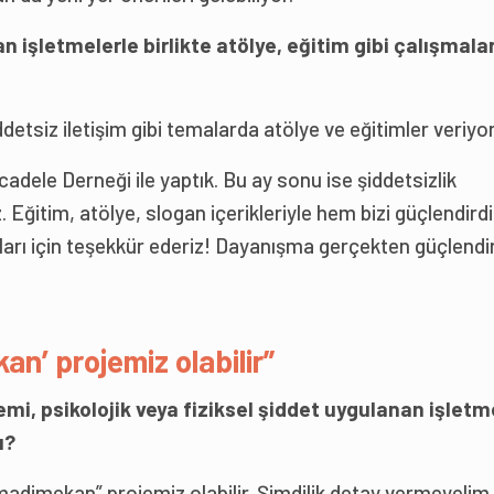
 işletmelerle birlikte atölye, eğitim gibi çalışmala
iddetsiz iletişim gibi temalarda atölye ve eğitimler veriyo
ücadele Derneği ile yaptık. Bu ay sonu ise şiddetsizlik
 Eğitim, atölye, slogan içerikleriyle hem bizi güçlendirdi
ları için teşekkür ederiz! Dayanışma gerçekten güçlendi
n’ projemiz olabilir”
emi, psikolojik veya fiziksel şiddet uygulanan işletm
u?
“madimekan” projemiz olabilir. Şimdilik detay vermeyeli