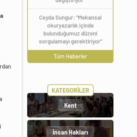
na
Ceyda Sungur: “Mekansal
okuryazarlık içinde
bulunduğumuz düzeni
sorgulamayı gerektiriyor”
Tüm Haberler
ardan
KATEGORİLER
a
Kent
i
İnsan Hakları