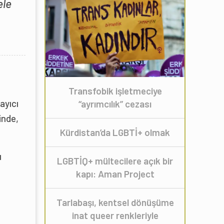
ele
Transfobik işletmeciye
ayıcı
“ayrımcılık” cezası
inde,
Kürdistan’da LGBTİ+ olmak
ı
LGBTİQ+ mültecilere açık bir
kapı: Aman Project
Tarlabaşı, kentsel dönüşüme
inat queer renkleriyle