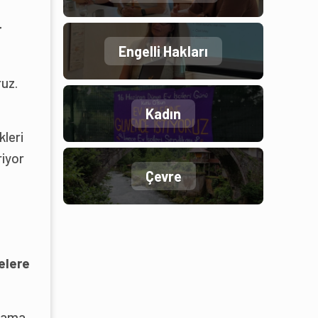
r
Engelli Hakları
ruz.
Kadın
kleri
riyor
Çevre
elere
m ama