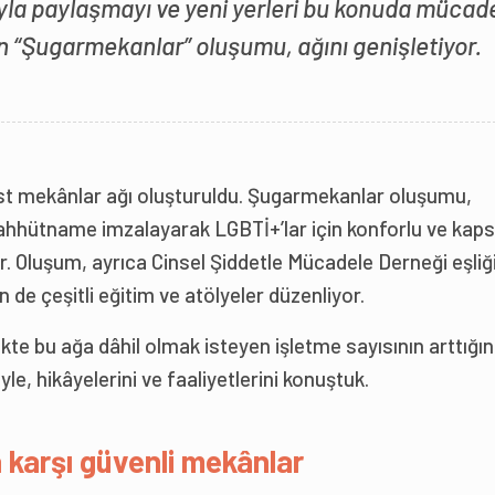
a paylaşmayı ve yeni yerleri bu konuda mücad
n “Şugarmekanlar” oluşumu, ağını genişletiyor.
dost mekânlar ağı oluşturuldu. Şugarmekanlar oluşumu,
taahhütname imzalayarak LGBTİ+’lar için konforlu ve kaps
. Oluşum, ayrıca Cinsel Şiddetle Mücadele Derneği eşliğ
n de çeşitli eğitim ve atölyeler düzenliyor.
kte bu ağa dâhil olmak isteyen işletme sayısının arttığın
yle, hikâyelerini ve faaliyetlerini konuştuk.
a karşı güvenli mekânlar