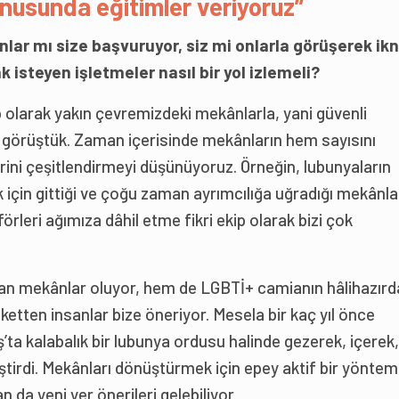
onusunda eğitimler veriyoruz”
ânlar mı size başvuruyor, siz mi onlarla görüşerek ik
 isteyen işletmeler nasıl bir yol izlemeli?
olarak yakın çevremizdeki mekânlarla, yani güvenli
a görüştük. Zaman içerisinde mekânların hem sayısını
rini çeşitlendirmeyi düşünüyoruz. Örneğin, lubunyaların
 için gittiği ve çoğu zaman ayrımcılığa uğradığı mekânl
förleri ağımıza dâhil etme fikri ekip olarak bizi çok
n mekânlar oluyor, hem de LGBTİ+ camianın hâlihazırd
eketten insanlar bize öneriyor. Mesela bir kaç yıl önce
’ta kalabalık bir lubunya ordusu halinde gezerek, içerek,
ştirdi. Mekânları dönüştürmek için epey aktif bir yöntem
da yeni yer önerileri gelebiliyor.