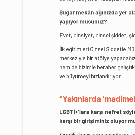
Şugar mekân ağınızda yer alan
yapıyor musunuz?
Evet, cinsiyet, cinsel şiddet, ş
İlk eğitimleri Cinsel Şiddetle M
merkeziyle bir atölye yapacağız.
hem de bizimle beraber çalıştık
ve büyümeyi hızlandırıyor.
“Yakınlarda ‘madimeka
LGBTİ+’lara karşı nefret söyl
karşı bir girişiminiz oluyor m
Şimdilik hayır ama yakınlarda 