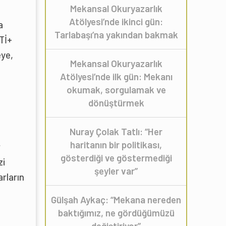
Mekansal Okuryazarlık
Atölyesi’nde ikinci gün:
a
Tarlabaşı’na yakından bakmak
Tİ+
eye,
Mekansal Okuryazarlık
Atölyesi’nde ilk gün: Mekanı
okumak, sorgulamak ve
dönüştürmek
Nuray Çolak Tatlı: “Her
haritanın bir politikası,
r
gösterdiği ve göstermediği
zi
şeyler var”
arların
Gülşah Aykaç: “Mekana nereden
baktığımız, ne gördüğümüzü
değiştiriyor”