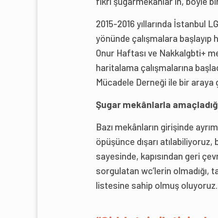
fikri şugarmekanlar’ın, böyle bi
2015-2016 yıllarında İstanbul 
yönünde çalışmalara başlayıp ha
Onur Haftası ve Nakkalgbti+ me
haritalama çalışmalarına başlad
Mücadele Derneği ile bir araya 
Şugar mekânlarla amaçladığı
Bazı mekânların girişinde ayrım
öpüşünce dışarı atılabiliyoruz,
sayesinde, kapısından geri çevr
sorgulatan wc’lerin olmadığı, t
listesine sahip olmuş oluyoruz.