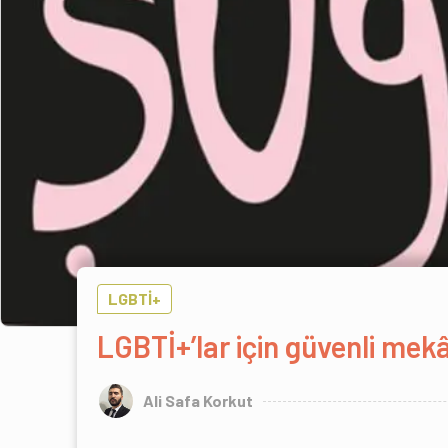
LGBTİ+
LGBTİ+’lar için güvenli me
Ali Safa Korkut