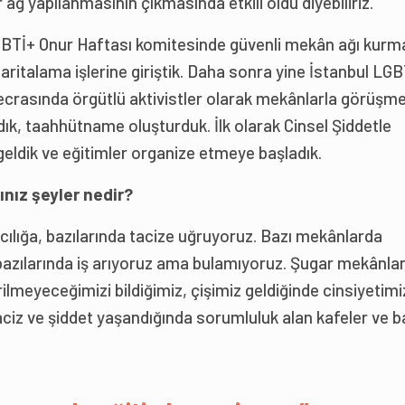
r ağ yapılanmasının çıkmasında etkili oldu diyebiliriz.
LGBTİ+ Onur Haftası komitesinde güvenli mekân ağı kurm
ritalama işlerine giriştik. Daha sonra yine İstanbul LGB
crasında örgütlü aktivistler olarak mekânlarla görüşm
ık, taahhütname oluşturduk. İlk olarak Cinsel Şiddetle
geldik ve eğitimler organize etmeye başladık.
nız şeyler nedir?
cılığa, bazılarında tacize uğruyoruz. Bazı mekânlarda
 bazılarında iş arıyoruz ama bulamıyoruz. Şugar mekânla
ilmeyeceğimizi bildiğimiz, çişimiz geldiğinde cinsiyetimi
aciz ve şiddet yaşandığında sorumluluk alan kafeler ve b