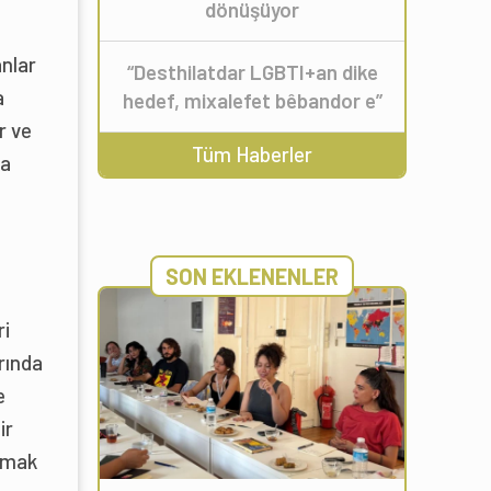
dönüşüyor
ânlar
“Desthilatdar LGBTI+an dike
a
hedef, mixalefet bêbandor e”
r ve
Tüm Haberler
la
SON EKLENENLER
ri
rında
e
ir
aymak