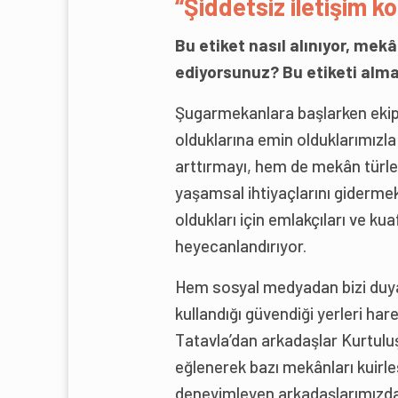
“Şiddetsiz iletişim k
Bu etiket nasıl alınıyor, mek
ediyorsunuz? Bu etiketi almak
Şugarmekanlara başlarken ekip 
olduklarına emin olduklarımızl
arttırmayı, hem de mekân türle
yaşamsal ihtiyaçlarını gidermek
oldukları için emlakçıları ve kua
heyecanlandırıyor.
Hem sosyal medyadan bizi duya
kullandığı güvendiği yerleri har
Tatavla’dan arkadaşlar Kurtuluş
eğlenerek bazı mekânları kuirle
deneyimleyen arkadaşlarımızdan 