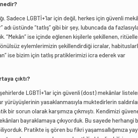
nedir?
ğı. Sadece LGBTİ+’lar için değil, herkes için güvenli mek
adı üstünde “tatlış” gibi bir şey, lubuncada da fazlasıyl
k. “Mekân” ise içinde eğlenen kişilerle şekillenen, ritüelle
gönülsüz eylemlerimizin şekillendirdiği icralar, habituslar
 ise bizim için tatlış pratiklerimizi icra ederek var
rtaya çıktı?
ehirlerde LGBTİ+’lar için güvenli (dost) mekânlar listele
r yürüyüşlerinin yasaklanmasıyla muktedirlerin saldırıla
tik bir sorun olarak karşımıza çıkmıştı. Kendimizi güven
ekânları bayraklamaya çıkıyorduk. Bu sayede herhangi b
iliyorduk. Pratikte iş gören bu fikri yaşamsallığımıza y