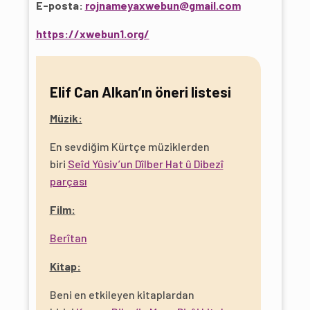
E-posta:
rojnameyaxwebun@gmail.com
https://xwebun1.org/
Elif Can Alkan’ın öneri listesi
Müzik:
En sevdiğim Kürtçe müziklerden
biri
Seîd Yûsiv’un Dîlber Hat û Dibezî
parçası
Film:
Berîtan
Kitap:
Beni en etkileyen kitaplardan