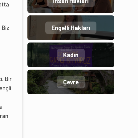
İnsan Hakları
atta
Engelli Hakları
 Biz
Kadın
. Bir
Çevre
ençli
a
uran