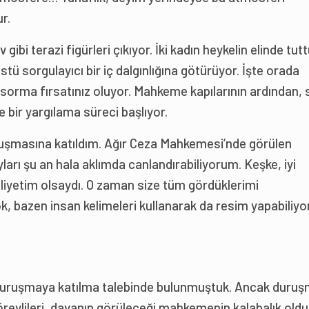
r.
 gibi terazi figürleri çıkıyor. İki kadın heykelin elinde tut
stü sorgulayıcı bir iç dalgınlığına götürüyor. İşte orada
sorma fırsatınız oluyor. Mahkeme kapılarının ardından, s
 bir yargılama süreci başlıyor.
uşmasına katıldım. Ağır Ceza Mahkemesi’nde görülen
rı şu an hala aklımda canlandırabiliyorum. Keşke, iyi
iyetim olsaydı. O zaman size tüm gördüklerimi
, bazen insan kelimeleri kullanarak da resim yapabiliyor
k duruşmaya katılma talebinde bulunmuştuk. Ancak duru
revlileri, davanın görüleceği mahkemenin kalabalık old