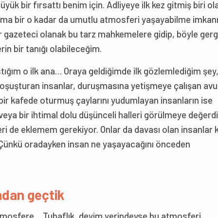
ük bir fırsattı benim için. Adliyeye ilk kez gitmiş biri ol
a bir o kadar da umutlu atmosferi yaşayabilme imkan
ar gazeteci olanak bu tarz mahkemelere gidip, böyle gerg
rin bir tanığı olabileceğim.
tığım o ilk ana… Oraya geldiğimde ilk gözlemlediğim şey
. Koşuşturan insanlar, duruşmasına yetişmeye çalışan avu
a bir kafede oturmuş çaylarını yudumlayan insanların ise
eya bir ihtimal dolu düşünceli halleri görülmeye değerdi.
eri de eklemem gerekiyor. Onlar da davası olan insanlar 
de. Çünkü oradayken insan ne yaşayacağını önceden
ından geçtik
 atmosfere… Tuhaflık, deyim yerindeyse bu atmosferi