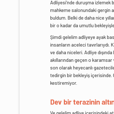
Adliyesi’nde duruşma izlemek büy
mahkeme salonundaki gergin am
buldum. Belki de daha nice yıll
bir o kadar da umutlu bekleyişle
Şimdi gelelim adliyeye ayak bas
insanların aceleci tavırlarıydı
ve daha niceleri. Adliye dışınd
akıllarından geçen o karamsar v
son olarak heyecanlı gazetecil
tedirgin bir bekleyiş içerisin
kestiremiyor.
Dev bir terazinin alt
Ve gelelim adliye içerisindeki