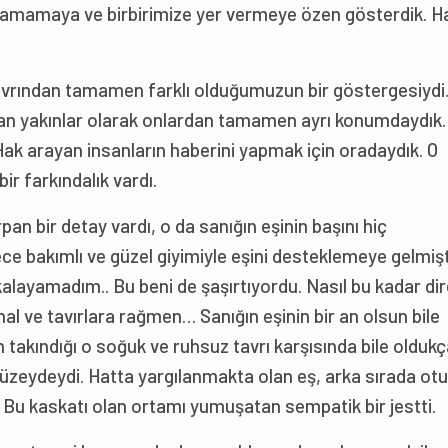
aplamamaya ve birbirimize yer vermeye özen gösterdik. H
 tavrından tamamen farklı olduğumuzun bir göstergesiydi.
lan yakınlar olarak onlardan tamamen ayrı konumdaydık.
ak arayan insanların haberini yapmak için oradaydık. O
ir farkındalık vardı.
 bir detay vardı, o da sanığın eşinin başını hiç
e bakımlı ve güzel giyimiyle eşini desteklemeye gelmişti
kalayamadım.. Bu beni de şaşırtıyordu. Nasıl bu kadar dir
al ve tavırlara rağmen… Sanığın eşinin bir an olsun bile
akındığı o soğuk ve ruhsuz tavrı karşısında bile oldukç
düzeydeydi. Hatta yargılanmakta olan eş, arka sırada ot
 Bu kaskatı olan ortamı yumuşatan sempatik bir jestti.