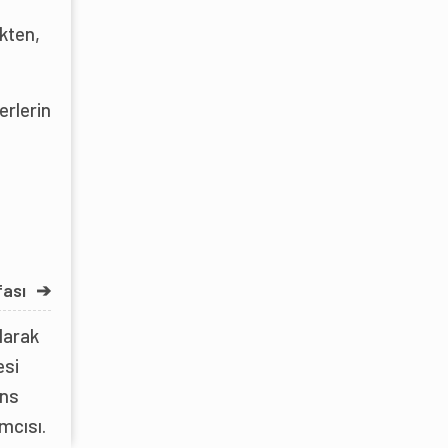
ekten,
erlerin
fası
➔
larak
esi
ans
ımcısı.