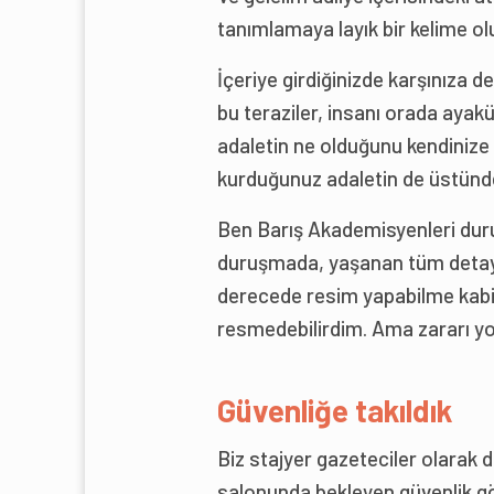
tanımlamaya layık bir kelime olu
İçeriye girdiğinizde karşınıza dev
bu teraziler, insanı orada ayakü
adaletin ne olduğunu kendinize 
kurduğunuz adaletin de üstünde
Ben Barış Akademisyenleri dur
duruşmada, yaşanan tüm detayla
derecede resim yapabilme kabil
resmedebilirdim. Ama zararı yok
Güvenliğe takıldık
Biz stajyer gazeteciler olara
salonunda bekleyen güvenlik gö