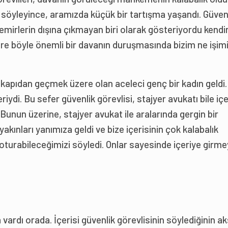
ı söyleyince, aramızda küçük bir tartışma yaşandı. Güven
 emirlerin dışına çıkmayan biri olarak gösteriyordu kendini
öre böyle önemli bir davanın duruşmasında bizim ne işim
 kapıdan geçmek üzere olan aceleci genç bir kadın geldi.
iydi. Bu sefer güvenlik görevlisi, stajyer avukatı bile iç
unun üzerine, stajyer avukat ile aralarında gergin bir
yakınları yanımıza geldi ve bize içerisinin çok kalabalık
 oturabileceğimizi söyledi. Onlar sayesinde içeriye girme
ardı orada. İçerisi güvenlik görevlisinin söylediğinin a