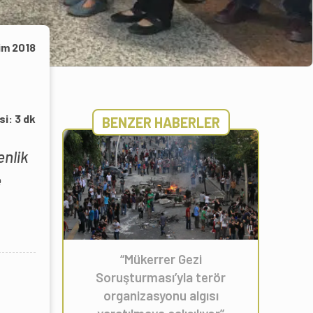
im 2018
si:
3
dk
BENZER HABERLER
enlik
e
“Mükerrer Gezi
Soruşturması’yla terör
organizasyonu algısı