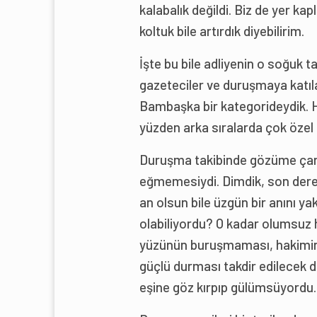
kalabalık değildi. Biz de yer k
koltuk bile artırdık diyebilirim.
İşte bu bile adliyenin o soğuk
gazeteciler ve duruşmaya katı
Bambaşka bir kategorideydik. H
yüzden arka sıralarda çok özel b
Duruşma takibinde gözüme çarpan
eğmemesiydi. Dimdik, son derec
an olsun bile üzgün bir anını ya
olabiliyordu? O kadar olumsuz h
yüzünün buruşmaması, hakimin t
güçlü durması takdir edilecek 
eşine göz kırpıp gülümsüyordu.