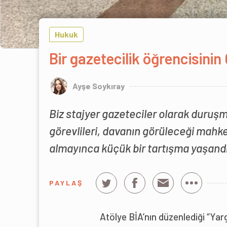
Hukuk
Bir gazetecilik öğrencisinin
Ayşe Soykıray
Biz stajyer gazeteciler olarak duru
görevlileri, davanın görüleceği mahke
almayınca küçük bir tartışma yaşandı
PAYLAŞ
Atölye BİA’nın düzenlediği “Yar