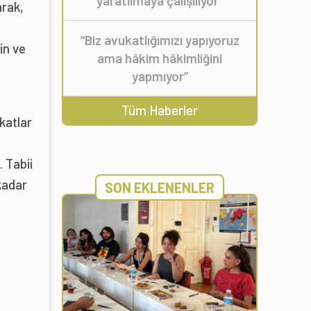
yaratılmaya çalışılıyor”
arak,
ı
“Biz avukatlığımızı yapıyoruz
in ve
ama hâkim hâkimliğini
yapmıyor”
,
Tüm Haberler
katlar
 Tabii
kadar
SON EKLENENLER