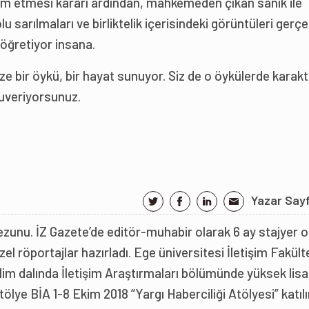
vam etmesi kararı ardından, mahkemeden çıkan sanık ile
olu sarılmaları ve birliktelik içerisindeki görüntüleri gerç
öğretiyor insana.
ze bir öykü, bir hayat sunuyor. Siz de o öykülerde karakt
uveriyorsunuz.
Yazar Say
ezunu. İZ Gazete’de editör-muhabir olarak 6 ay stajyer o
zel röportajlar hazırladı. Ege üniversitesi İletişim Fakült
bilim dalında İletişim Araştırmaları bölümünde yüksek lis
Atölye BİA 1-8 Ekim 2018 “Yargı Haberciliği Atölyesi” katıl