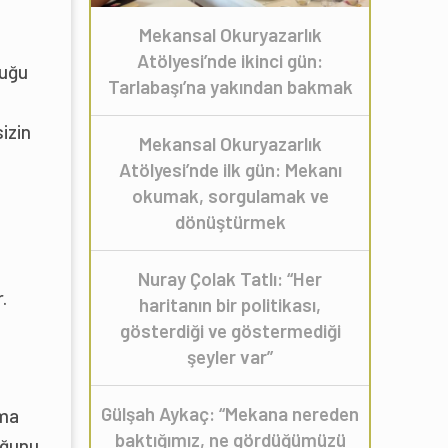
Mekansal Okuryazarlık
Atölyesi’nde ikinci gün:
tuğu
Tarlabaşı’na yakından bakmak
izin
Mekansal Okuryazarlık
Atölyesi’nde ilk gün: Mekanı
okumak, sorgulamak ve
dönüştürmek
Nuray Çolak Tatlı: “Her
.
haritanın bir politikası,
gösterdiği ve göstermediği
şeyler var”
Gülşah Aykaç: “Mekana nereden
şma
baktığımız, ne gördüğümüzü
uğunu