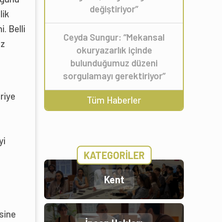
değiştiriyor”
lik
. Belli
Ceyda Sungur: “Mekansal
iz
okuryazarlık içinde
bulunduğumuz düzeni
sorgulamayı gerektiriyor”
eriye
Tüm Haberler
yi
KATEGORİLER
Kent
ksine