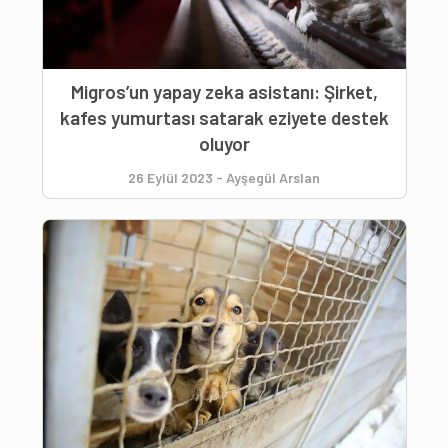
Migros’un yapay zeka asistanı: Şirket,
kafes yumurtası satarak eziyete destek
oluyor
26 Eylül 2023
-
Ayşegül Arslan