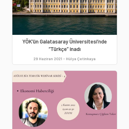
YÖK’ün Galatasaray Üniversitesi’nde
“Türkçe” inadı
29 Haziran 2021
-
Hülya Çetinkaya