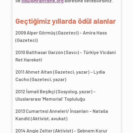
ile
odul@hrantdink.org
adresine iletebilirsiniz.
Geçtiğimiz yıllarda ödül alanlar
2009 Alper Görmüş (Gazeteci) – Amira Hass
(Gazeteci)
2010 Balthasar Garzón (Savcı) – Türkiye Vicdani
Ret Hareketi
2011 Ahmet Altan (Gazeteci, yazar) – Lydia
Cacho (Gazeteci, yazar)
2012 İsmail Beşikçi (Sosyolog, yazar) –
Uluslararası ‘Memorial’ Topluluğu
2013 Cumartesi Anneleri/ İnsanları – Nataša
Kandić (Aktivist, avukat)
2014 Angie Zelter (Aktivist) – Şebnem Korur