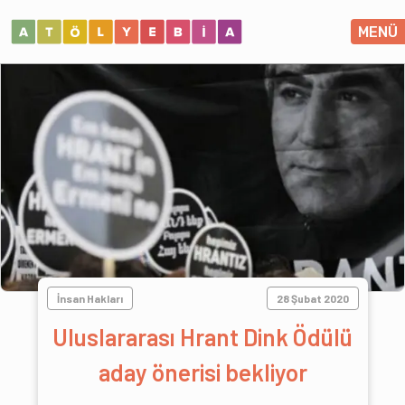
MENÜ
İnsan Hakları
28 Şubat 2020
Uluslararası Hrant Dink Ödülü
aday önerisi bekliyor