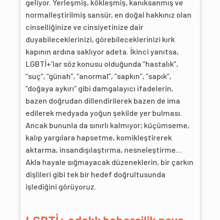
geliyor. Yerleşmiş, kökleşmiş, kanıksanmış ve
normalleştirilmiş sansür, en doğal hakkınız olan
cinselliğinize ve cinsiyetinize dair
duyabileceklerinizi, görebileceklerinizi kırk
kapının ardına saklıyor adeta. İkinci yanıtsa,
LGBTİ+’lar söz konusu olduğunda “hastalık”,
“suç”, “günah”, “anormal”, “sapkın”, “sapık”,
“doğaya aykırı” gibi damgalayıcı ifadelerin,
bazen doğrudan dillendirilerek bazen de ima
edilerek medyada yoğun şekilde yer bulması.
Ancak bununla da sınırlı kalmıyor; küçümseme,
kalıp yargılara hapsetme, komikleştirerek
aktarma, insandışılaştırma, nesneleştirme…
Akla hayale sığmayacak düzeneklerin, bir çarkın
dişlileri gibi tek bir hedef doğrultusunda
işlediğini görüyoruz.
LGBTİ+ odaklı habercilik neye