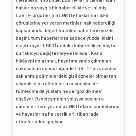
haklarına saygılı bir habercilikle yetinilmiş.
LGBTİ+ örgütlerinin LGBTİ+ haklarına ilişkin
görüşlerine yer veren metinler, hak haberciliği
kapsamında değerlendirilen haberlerin yüzde
beşini, tüm haberlerinse sadece yüzde ikisini
oluşturuyor. LGBTİ+ odaklı habercilik en başta
bu tabloyu değiştirmeye etki eder. Kendi
hikâyeni anlatmak, hayatına sahip çıkmanın
önkoşuluna dönüştüğünde LGBTİ+’lara, öznesi
saklanmış cümlelerdeki gizli özneler olmaktan
çıkmak için o cümlelerin nesnesine de
tümlecine de yüklemine de “göz dikmek”
düşüyor. Özneleşmenin yoluysa basının o
cümleleri ters yüz edip LGBTİ+’ların cümlelerine
ve hayatlarına hak ettikleri itibarı iade
etmelerinden geçiyor.