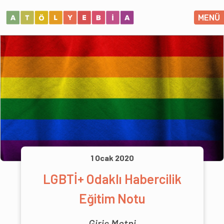
MENÜ
1 Ocak 2020
LGBTİ+ Odaklı Habercilik
Eğitim Notu
Giriş Metni