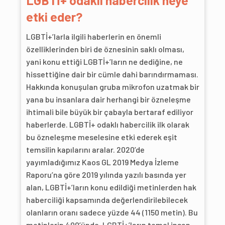
etki eder?
LGBTİ+’larla ilgili haberlerin en önemli
özelliklerinden biri de öznesinin saklı olması,
yani konu ettiği LGBTİ+’ların ne dediğine, ne
hissettiğine dair bir cümle dahi barındırmaması.
Hakkında konuşulan gruba mikrofon uzatmak bir
yana bu insanlara dair herhangi bir özneleşme
ihtimali bile büyük bir çabayla bertaraf ediliyor
haberlerde. LGBTİ+ odaklı habercilik ilk olarak
bu özneleşme meselesine etki ederek eşit
temsilin kapılarını aralar. 2020’de
yayımladığımız Kaos GL 2019 Medya İzleme
Raporu’na göre 2019 yılında yazılı basında yer
alan, LGBTİ+’ların konu edildiği metinlerden hak
haberciliği kapsamında değerlendirilebilecek
olanların oranı sadece yüzde 44 (1150 metin). Bu
metinlerin 400’ünde, LGBTİ+’ların temel insan