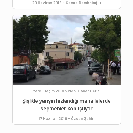
20 Haziran 2019
-
Cemre Demircioğlu
Yerel Seçim 2019 Video-Haber Serisi
Şişli’de yarışın hızlandığı mahallelerde
seçmenler konuşuyor
17 Haziran 2019
-
Özcan Şahin