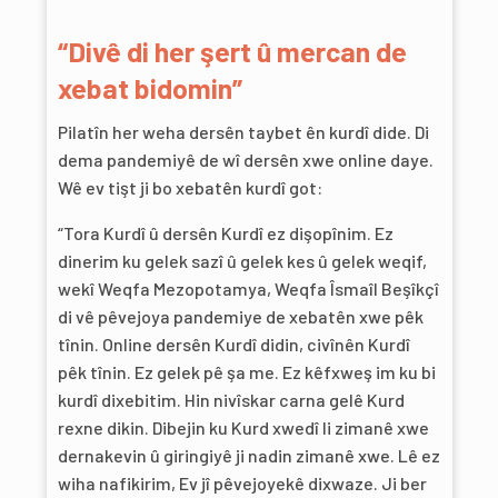
“Divê di her şert û mercan de
xebat bidomin”
Pilatîn her weha dersên taybet ên kurdî dide. Di
dema pandemiyê de wî dersên xwe online daye.
Wê ev tişt ji bo xebatên kurdî got:
“Tora Kurdî û dersên Kurdî ez dişopînim. Ez
dinerim ku gelek sazî û gelek kes û gelek weqif,
wekî Weqfa Mezopotamya, Weqfa Îsmaîl Beşîkçî
di vê pêvejoya pandemiye de xebatên xwe pêk
tînin. Online dersên Kurdî didin, civînên Kurdî
pêk tînin. Ez gelek pê şa me. Ez kêfxweş im ku bi
kurdî dixebitim. Hin nivîskar carna gelê Kurd
rexne dikin. Dibejin ku Kurd xwedî li zimanê xwe
dernakevin û giringiyê ji nadin zimanê xwe. Lê ez
wiha nafikirim, Ev jî pêvejoyekê dixwaze. Ji ber