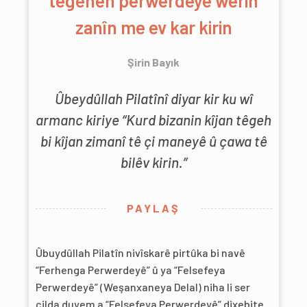
têgehên perwerdeyê werin
zanîn me ev kar kirin
Şirin Bayık
Ûbeydûllah Pilatînî diyar kir ku wî
armanc kiriye “Kurd bizanin kîjan têgeh
bi kîjan zimanî tê çi maneyê û çawa tê
bilêv kirin.”
PAYLAŞ
Ûbuydûllah Pilatîn nivîskarê pirtûka bi navê
“Ferhenga Perwerdeyê” û ya “Felsefeya
Perwerdeyê” (Weşanxaneya Delal) niha li ser
cilda duyem a “Felsefeya Perwerdeyê” dixebite.