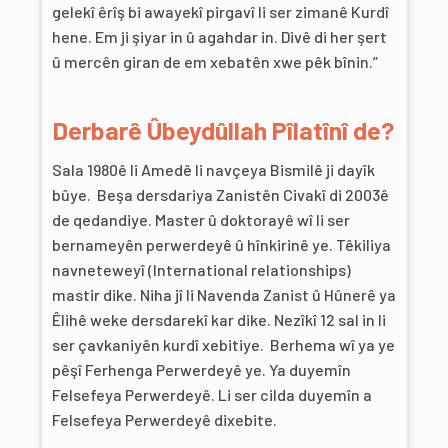
gelekî êrîş bi awayekî pirgavî li ser zimanê Kurdî
hene. Em ji şiyar in û agahdar in. Divê di her şert
û mercên giran de em xebatên xwe pêk bînin.”
Derbarê Ûbeydûllah Pîlatînî de?
Sala 1980ê li Amedê li navçeya Bismilê ji dayîk
bûye. Beşa dersdariya Zanistên Civakî di 2003ê
de qedandiye. Master û doktorayê wî li ser
bernameyên perwerdeyê û hînkirinê ye. Têkiliya
navneteweyî (International relationships)
mastir dike. Niha jî li Navenda Zanist û Hûnerê ya
Êlihê weke dersdarekî kar dike. Nezîkî 12 sal in li
ser çavkaniyên kurdî xebitiye. Berhema wî ya ye
pêşî Ferhenga Perwerdeyê ye. Ya duyemîn
Felsefeya Perwerdeyê. Li ser cilda duyemîn a
Felsefeya Perwerdeyê dixebite.