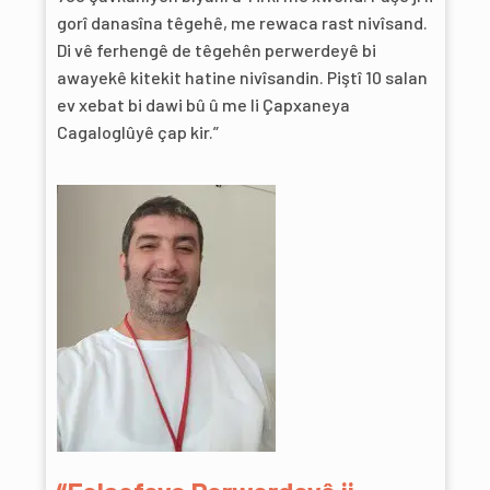
gorî danasîna têgehê, me rewaca rast nivîsand.
Di vê ferhengê de têgehên perwerdeyê bi
awayekê kitekit hatine nivîsandin. Piştî 10 salan
ev xebat bi dawi bû û me li Çapxaneya
Cagaloglûyê çap kir.”