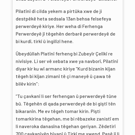
Pilatînî di cilda yekem a pirtûka xwe de ji
destpêkê heta sedsala 13an behsa felsefeya
perwerdeyê kiriye. Her weha di Ferhenga
Perwerdeyê jî têgehên derbarê perwerdeyê de
bi kurdî, tirkî û ingilîzî hene.
Ûbeydûllah Platînî ferheng bi Zubeyîr Çelîkî re
nivîsiye. Li ser vê xebata xwe ya navborî, Pilatînî
diyar kir ku wî armanc kiriye “Kurd bizanin kîjan
têgeh bi kîjan zimanî tê çi maneyê û çawa tê
bilêv kirin”:
“Tu çavkanî li ser ferhengan û perwerdeyê tûne
bû. Têgehên di qada perwerdeyê de bi giştî tên
bikaranîn. Me ev têgeh tomar kirin. Pişti
tomarkirina têgehan, me bi rêbazeke zanistî em
li naveroka danasîna têgehan geriyan. Zêdetirî
700 çavkanîyên bîyanî û Tirkî me xwend. Paşê jî li