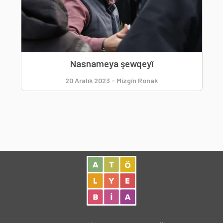
Nasnameya şewqeyî
20 Aralık 2023
-
Mizgîn Ronak