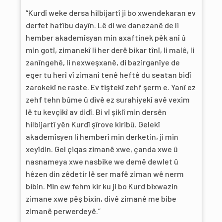
“Kurdî weke dersa hilbijartî ji bo xwendekaran ev
derfet hatîbu dayîn. Lê di we danezanê de li
hember akademîsyan min axaftinek pêk anî û
min gotî, zimanekî li her derê bikar tînî, li malê, li
zanîngehê, li nexweşxanê, di bazirganîye de
eger tu herî vî zimanî tenê heftê du seatan bidî
zarokekî ne raste. Ev tiştekî zehf şerm e. Yanî ez
zehf tehn bûme û divê ez surahiyekî avê vexim
lê tu kevçikî av didî. Bi vî şiklî min dersên
hilbijartî yên Kurdî şîrove kiribû. Gelekî
akademîsyen li hemberî min derketin, ji min
xeyîdin. Gel çiqas zimanê xwe, çanda xwe û
nasnameya xwe nasbike we demê dewlet û
hêzen din zêdetir lê ser mafê ziman wê nerm
bibin. Min ew fehm kir ku ji bo Kurd bixwazin
zimane xwe pêş bixin, divê zimanê me bibe
zimanê perwerdeyê.”