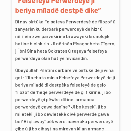
“Felsefeya Perwerdeyê ji
beriya mîladê destpê dike”
Di nav pirtûka Felsefeya Perwerdeyê de filozof û
zanyarên ku derbarê perwerdeyê de hizr û
nêrînên xwe parvekirine bi awayekî kronolojîk
hatine bicihkirin. Ji nêrînên Pîsagor heta Çîçero,
ji Îbnî Sîna heta Sokrates û teşeya felsefeya
perwerdeya olan hatiye nivîsandin.
Ûbeydûllah Pilatînî derbarê vê pirtûkê de jî wiha
got: “Di xebata min a Felsefeya Perwerdeyê de ji
berîya mîladê di destpêka felsefeyê de gelo
filozof derheqê perwerdeyê de çi fikirîne, ji bo
perwerdeyê çi pêwîst dîtîne. armanca
perwerdeyê çawa danîne? Ji bo kesekî, ji bo
miletekî, ji bo dewletekê divê perwerde çawa
be? Bi çi awayî pêk were, naveroka perwerdeyê
çibe û ji bo gihaştina mirovan kîjan armanc