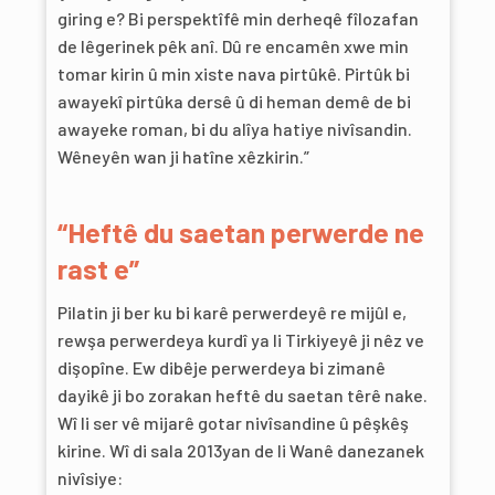
giring e? Bi perspektîfê min derheqê fîlozafan
de lêgerinek pêk anî. Dû re encamên xwe min
tomar kirin û min xiste nava pirtûkê. Pirtûk bi
awayekî pirtûka dersê û di heman demê de bi
awayeke roman, bi du alîya hatiye nivîsandin.
Wêneyên wan ji hatîne xêzkirin.”
“Heftê du saetan perwerde ne
rast e”
Pilatin ji ber ku bi karê perwerdeyê re mijûl e,
rewşa perwerdeya kurdî ya li Tirkiyeyê ji nêz ve
dişopîne. Ew dibêje perwerdeya bi zimanê
dayikê ji bo zorakan heftê du saetan têrê nake.
Wî li ser vê mijarê gotar nivîsandine û pêşkêş
kirine. Wî di sala 2013yan de li Wanê danezanek
nivîsiye: