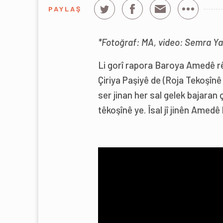
PAYLAŞ
*Fotoğraf: MA, video: Semra Ya
Li gorî rapora Baroya Amedê rêje
Çiriya Paşiyê de (Roja Tekoşînê ya
ser jinan her sal gelek bajaran 
têkoşînê ye. Îsal jî jinên Amed