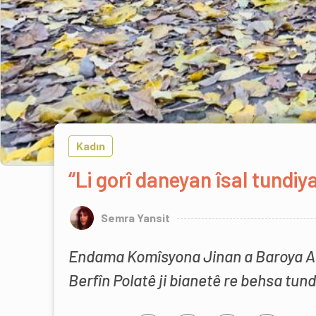
Kadın
“Li gorî daneyan îsal tundiya 
Semra Yansit
Endama Komîsyona Jinan a Baroya 
Berfîn Polatê ji bianetê re behsa tundiy