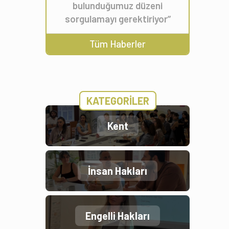
bulunduğumuz düzeni
sorgulamayı gerektiriyor”
Tüm Haberler
KATEGORİLER
Kent
İnsan Hakları
Engelli Hakları