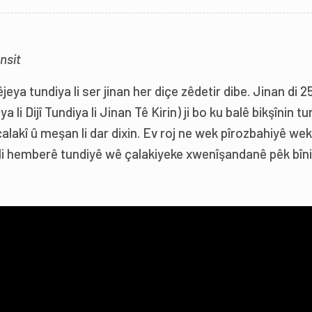
nsit
ya tundiya li ser jinan her diçe zêdetir dibe. Jinan di 2
 li Dijî Tundiya li Jinan Tê Kirin) ji bo ku balê bikşînin tun
çalakî û meşan li dar dixin. Ev roj ne wek pîrozbahiyê wek
ê li hemberê tundiyê wê çalakiyeke xwenîşandanê pêk bîni