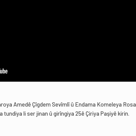
aroya Amedê Çîgdem Sevîmlî û Endama Komeleya Ros
 tundiya li ser jinan û girîngiya 25ê Çiriya Paşiyê kirin.