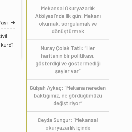
Mekansal Okuryazarlık
Atölyesi’nde ilk gün: Mekanı
fası
➔
okumak, sorgulamak ve
dönüştürmek
vil
 kurdî
Nuray Çolak Tatlı: “Her
haritanın bir politikası,
gösterdiği ve göstermediği
şeyler var”
Gülşah Aykaç: “Mekana nereden
baktığımız, ne gördüğümüzü
değiştiriyor”
Ceyda Sungur: “Mekansal
okuryazarlık içinde