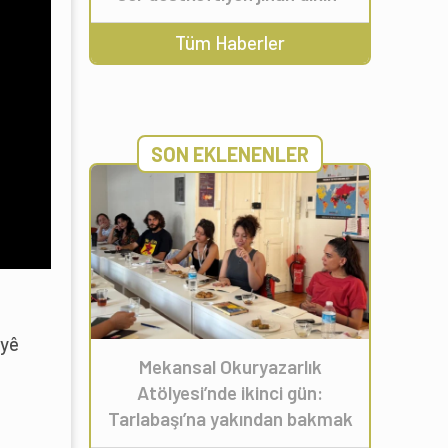
Tüm Haberler
SON EKLENENLER
ayê
Mekansal Okuryazarlık
Atölyesi’nde ikinci gün:
Tarlabaşı’na yakından bakmak