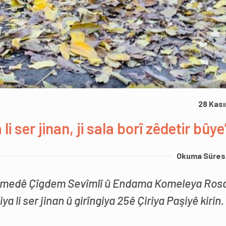
28 Kas
li ser jinan, ji sala borî zêdetir bûye
Okuma Süres
Amedê Çîgdem Sevîmlî û Endama Komeleya Ros
a li ser jinan û girîngiya 25ê Çiriya Paşiyê kirin.