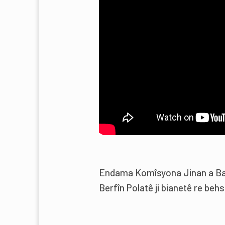
Endama Komîsyona Jinan a B
Berfîn Polatê ji bianetê re behsa