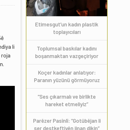
Etimesgut’un kadın plastik
toplayıcıları
5ê
diya li
Toplumsal baskılar kadını
 roja
boşanmaktan vazgeçiriyor
n.
Koçer kadınlar anlatıyor:
Paranın yüzünü görmüyoruz
“Ses çıkarmalı ve birlikte
hareket etmeliyiz”
Parêzer Pasînlî: “Gotûbêjan li
ser destkeftiyên jinan dikin”