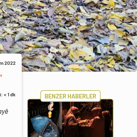
ım 2022
”
i:
< 1
dk
BENZER HABERLER
ayê