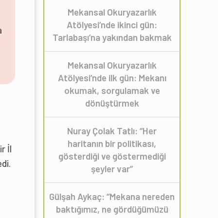
Mekansal Okuryazarlık
Atölyesi’nde ikinci gün:
a
Tarlabaşı’na yakından bakmak
Mekansal Okuryazarlık
Atölyesi’nde ilk gün: Mekanı
okumak, sorgulamak ve
dönüştürmek
Nuray Çolak Tatlı: “Her
haritanın bir politikası,
r İl
gösterdiği ve göstermediği
di.
şeyler var”
Gülşah Aykaç: “Mekana nereden
baktığımız, ne gördüğümüzü