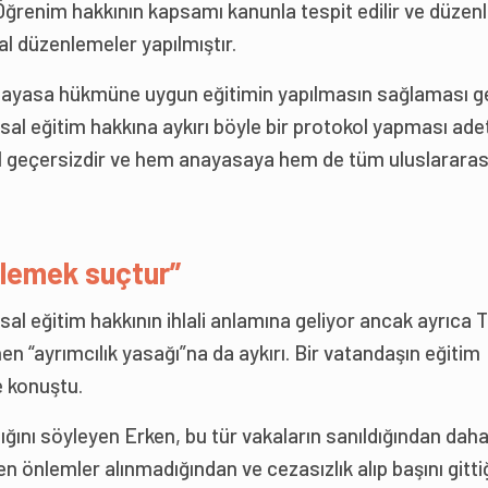
 ‘Öğrenim hakkının kapsamı kanunla tespit edilir ve düzenl
l düzenlemeler yapılmıştır.
 anayasa hükmüne uygun eğitimin yapılmasın sağlaması 
asal eğitim hakkına aykırı böyle bir protokol yapması ade
ol geçersizdir ve hem anayasaya hem de tüm uluslararas
llemek suçtur”
l eğitim hakkının ihlali anlamına geliyor ancak ayrıca 
n “ayrımcılık yasağı”na da aykırı. Bir vatandaşın eğitim
e konuştu.
ğını söyleyen Erken, bu tür vakaların sanıldığından dah
en önlemler alınmadığından ve cezasızlık alıp başını gitt