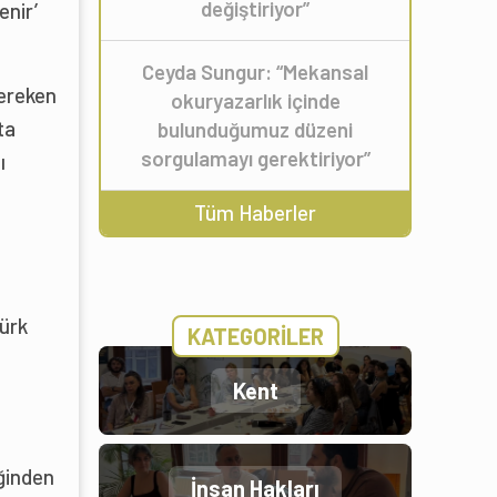
değiştiriyor”
enir’
Ceyda Sungur: “Mekansal
gereken
okuryazarlık içinde
ta
bulunduğumuz düzeni
sorgulamayı gerektiriyor”
ı
Tüm Haberler
Türk
KATEGORİLER
Kent
a
iğinden
İnsan Hakları