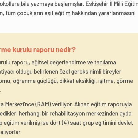
tokollere bile yazmaya başlamışlar. Eskişehir İl Milli Eğit
, tüm çocukların eşit eğitim hakkından yararlanmasını
rme kurulu raporu nedir?
rulu raporu, eğitsel değerlendirme ve tanılama
iyacı olduğu belirlenen özel gereksinimli bireyler
omu, öğrenme güçlüğü, dikkat eksikliği, işitme, görme
.
a Merkezi’nce (RAM) veriliyor. Alınan eğitim raporuyla
stedikleri herhangi bir rehabilitasyon merkezinden ayda
p eğitim verilmiş ise dört (4) saat grup eğitimini devlet
alıyorlar.