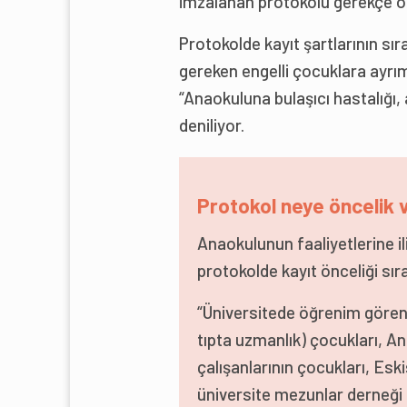
imzalanan protokolü gerekçe ol
Protokolde kayıt şartlarının sı
gereken engelli çocuklara ayrı
“Anaokuluna bulaşıcı hastalığı,
deniliyor.
Protokol neye öncelik 
Anaokulunun faaliyetlerine i
protokolde kayıt önceliği sır
“Üniversitede öğrenim gören 
tıpta uzmanlık) çocukları, An
çalışanlarının çocukları, Esk
üniversite mezunlar derneği ü