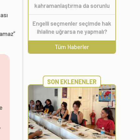
kahramanlaştırma da sorunlu
ması
Engelli seçmenler seçimde hak
ihlaline uğrarsa ne yapmalı?
ınamaz”
Tüm Haberler
SON EKLENENLER
ve
,