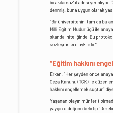
bırakılamaz’ ifadesi yer alıyor.
denmiş, buna uygun olarak yasa
“Bir üniversitenin, tam da bu
Milli Eğitim Müdürlüğü ile anay
skandal niteliğinde. Bu protok
sözleşmelere aykırıdır.”
“Eğitim hakkını enge
Erken, “Her şeyden önce anayasa
Ceza Kanunu (TCK) ile düzenlene
hakkını engellemek suçtur” diy
Yaşanan olayın münferit olmadı
yaygın olduğunu belirtip “Gerek