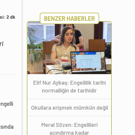
si:
2
dk
BENZER HABERLER
ri
Elif Nur Aybaş: Engellilik tarihi
normalliğin de tarihidir
ngelli
Okullara erişmek mümkün değil
Meral Sözen: Engellileri
asında
acındırma kadar