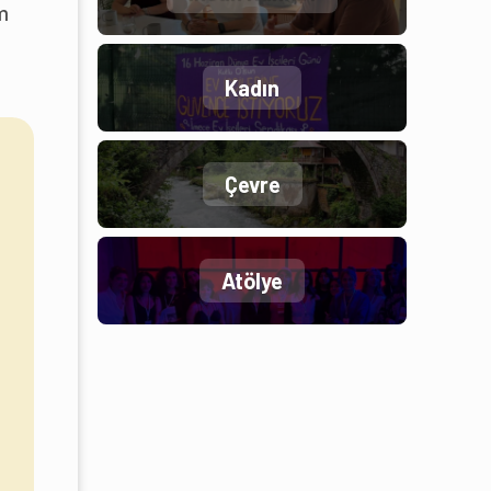
im
Kadın
Çevre
Atölye