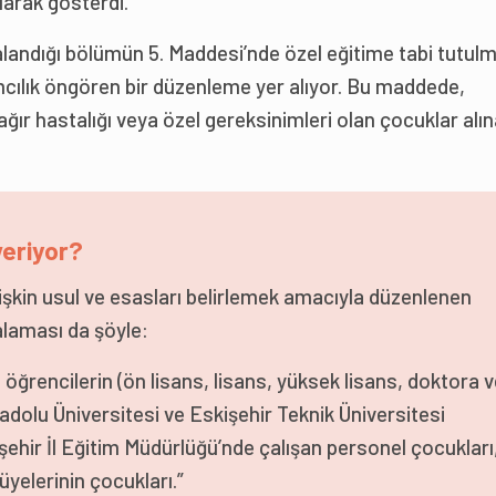
arak gösterdi.
ralandığı bölümün 5. Maddesi’nde özel eğitime tabi tutul
mcılık öngören bir düzenleme yer alıyor. Bu maddede,
 ağır hastalığı veya özel gereksinimleri olan çocuklar al
veriyor?
lişkin usul ve esasları belirlemek amacıyla düzenlenen
alaması da şöyle:
öğrencilerin (ön lisans, lisans, yüksek lisans, doktora 
adolu Üniversitesi ve Eskişehir Teknik Üniversitesi
işehir İl Eğitim Müdürlüğü’nde çalışan personel çocukları
yelerinin çocukları.”