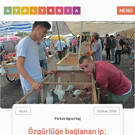
MENÜ
Kent
11 Ekim 2018
Fotoröportaj
Özgürlüğe bağlanan ip: