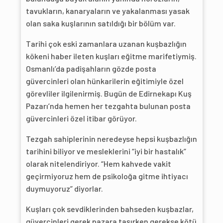
tavukların, kanaryaların ve yakalanması yasak
olan saka kuşlarının satıldığı bir bölüm var.
Tarihi çok eski zamanlara uzanan kuşbazlığın
kökeni haber ileten kuşları eğitme marifetiymiş.
Osmanlı’da padişahların gözde posta
güvercinleri olan hünkarilerin eğitimiyle özel
görevliler ilgilenirmiş. Bugün de Edirnekapı Kuş
Pazarı’nda hemen her tezgahta bulunan posta
güvercinleri özel itibar görüyor.
Tezgah sahiplerinin neredeyse hepsi kuşbazlığın
tarihini biliyor ve mesleklerini “iyi bir hastalık”
olarak nitelendiriyor. “Hem kahvede vakit
geçirmiyoruz hem de psikoloğa gitme ihtiyacı
duymuyoruz” diyorlar.
Kuşları çok sevdiklerinden bahseden kuşbazlar,
güvercinleri gerek pazara taşırken gerekse kötü