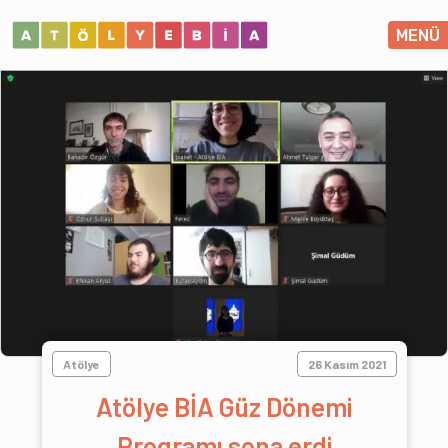
MENÜ
Atölye
26 Kasım 2021
Atölye BİA Güz Dönemi
Programı sona erdi