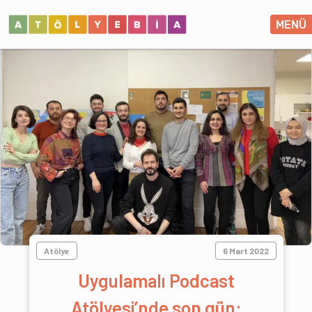
MENÜ
Atölye
6 Mart 2022
Uygulamalı Podcast
Atölyesi’nde son gün: