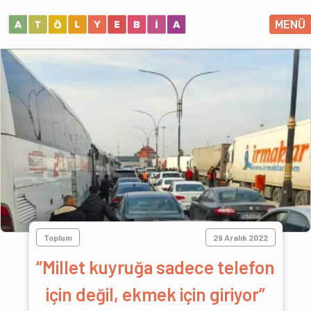
MENÜ
Toplum
29 Aralık 2022
“Millet kuyruğa sadece telefon
için değil, ekmek için giriyor”