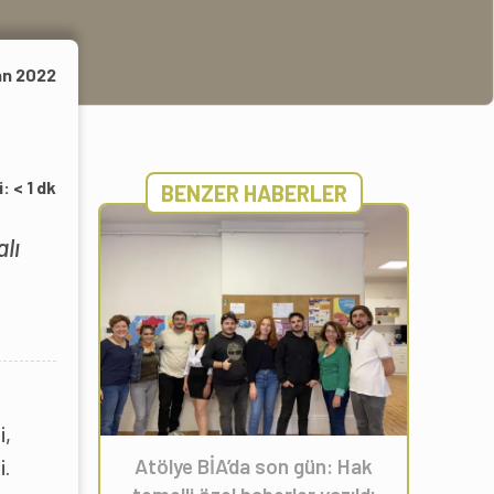
an 2022
i:
< 1
dk
BENZER HABERLER
lı
i,
Atölye BİA’da son gün: Hak
i.