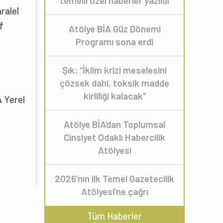
temelli özel haberler yazıldı
ralel
f
Atölye BİA Güz Dönemi
Programı sona erdi
Şık: “İklim krizi meselesini
çözsek dahi, toksik madde
kirliliği kalacak”
A Yerel
Atölye BİA’dan Toplumsal
Cinsiyet Odaklı Habercilik
Atölyesi
2026’nın ilk Temel Gazetecilik
Atölyesi’ne çağrı
Tüm Haberler