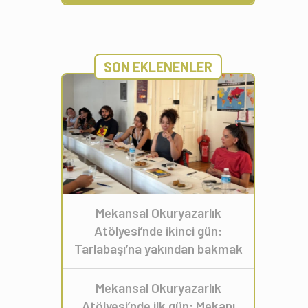
SON EKLENENLER
Mekansal Okuryazarlık
Atölyesi’nde ikinci gün:
Tarlabaşı’na yakından bakmak
Mekansal Okuryazarlık
Atölyesi’nde ilk gün: Mekanı