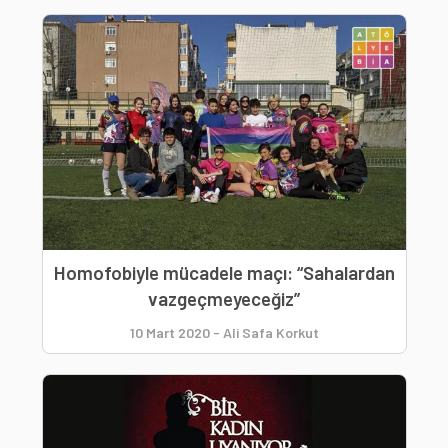
Homofobiyle mücadele maçı: “Sahalardan
vazgeçmeyeceğiz”
10 Mart 2020
-
Ali Safa Korkut