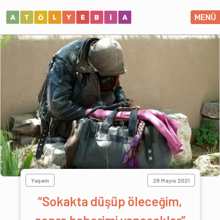
MENÜ
Yaşam
28 Mayıs 2021
“Sokakta düşüp öleceğim,