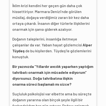
İklim krizi kendini her geçen gün daha çok
hissettiriyor. Marmara Denizi’nde görülen
müsilaj, doğaya verdiğimiz zararı bir kez daha
ortaya çıkardı. İnsanın diğer türlerle ilişkilerini
onarmak için şansı giderek azalıyor.
Doğanın taleplerini, insanlığa iletmeye
çalışanlar da var. Yaban hayat gözlemcisi
Alper
Tüydeş
de bu kişilerden. Tüydeş’le gözlemlerini
konuştuk.
Bir yazınızda “Yıllardır avcılık yaparken yaptığım
tahribatı onarmak için mücadele ediyorum”
diyorsunuz. Doğa tahribatına ilişkin
onarma
süreci başlamalı mı sizce?
Suçluluk psikolojisi var elbette ama bu süreçte
doğanın yararına olan birçok şeyle ilgili bir
farkındalığım her gün artıyor. Doğayı anlamak