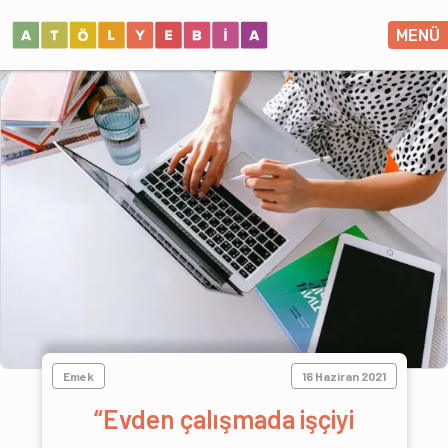
MENÜ
Emek
16 Haziran 2021
“Evden çalışmada işçiyi